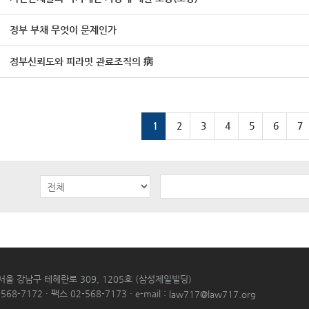
정부 부채 무엇이 문제인가
정부신뢰도와 피라밋 관료조직의 病
1
2
3
4
5
6
7
 서울 강남구 테헤란로 309, 1205호 (삼성제일빌딩)
568-7172 · 팩스 02-568-7173 · e-mail :
law717@law717.org