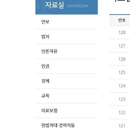
자료실
DATAROOM
번호
안보
128
법치
127
언론자유
126
인권
125
경제
124
교육
123
의료보험
122
헌법적대 경력자들
121