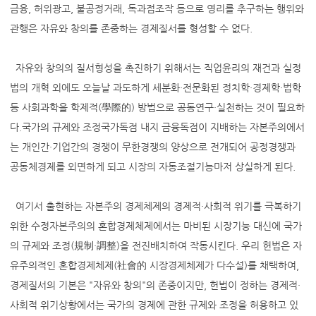
금융, 허위광고, 불공정거래, 독과점조작 등으로 영리를 추구하는 행위와
관행은 자유와 창의를 존중하는 경제질서를 형성할 수 없다.
자유와 창의의 질서형성을 촉진하기 위해서는 직업윤리의 재건과 실정
법의 개혁 외에도 오늘날 과도하게 세분화·전문화된 정치학·경제학·법학
등 사회과학을 학제적(學際的) 방법으로 공동연구·실천하는 것이 필요하
다.국가의 규제와 조정국가독점 내지 금융독점이 지배하는 자본주의에서
는 개인간·기업간의 경쟁이 무한경쟁의 양상으로 전개되어 공정경쟁과
공동체경제를 외면하게 되고 시장의 자동조절기능마저 상실하게 된다.
여기서 출현하는 자본주의 경제체제의 경제적·사회적 위기를 극복하기
위한 수정자본주의의 혼합경제체제에서는 마비된 시장기능 대신에 국가
의 규제와 조정(規制·調整)을 전진배치하여 작동시킨다. 우리 헌법은 자
유주의적인 혼합경제체제(社會的 시장경제체제가 다수설)를 채택하여,
경제질서의 기본은 "자유와 창의"의 존중이지만, 헌법이 정하는 경제적·
사회적 위기상황에서는 국가의 경제에 관한 규제와 조정을 허용하고 있