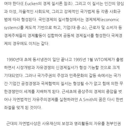
여야 한다(E.Eucken의 경제 질서론 참조). 그리고 이 질서는 인간의 양심
과 이성, 자율적인 사회도덕, 그리고 강제적인 국가법제 등 각종 사회규
범에 따라 형성된다. 국민경제의 질서형성에서는 경제체제(economic
systems)를 제도적 기반으로 하고, 기업(대·중·소), 근로자 및 소비자 등
경제주체들의 경제활동이 집합하여 공동체 경제질서를 형성한다.국제경
제의 경우에도 이치는 같다.
1990년대 초에 동서냉전이 일단 끝나고 1995년 1월 WTO체제가 출범
하면서 시장개방과 자유경쟁의 신경제질서가 형성·기능할 것으로 크게
기대되었다. 그러나 국가주권의 주장과 민족문화의 갈등 속에서는 국가
간·기업간 공정경쟁과 국제협력의 질서는 형성될 수가 없고 힘에 의한 무
한경쟁만이 세계를 지배하게 된다. 근세초에 중상주의 경제의 중압을 벗
어나 자연법적인 자유주의경제를 실현하려던 A.Smith의 꿈은 다시 한번
좌절을 맞게 된 것이다.
근대의 자연법사상은 사유재산의 보장과 영리활동의 자유를 천부인권