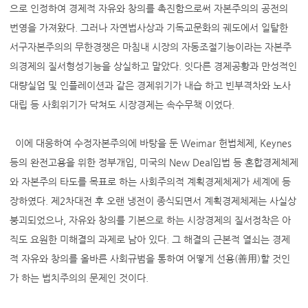
으로 인정하여 경제적 자유와 창의를 촉진함으로써 자본주의의 공전의
번영을 가져왔다. 그러나 자연법사상과 기독교문화의 궤도에서 일탈한
서구자본주의의 무한경쟁은 마침내 시장의 자동조절기능이라는 자본주
의경제의 질서형성기능을 상실하고 말았다. 잇다른 경제공황과 만성적인
대량실업 및 인플레이션과 같은 경제위기가 내습 하고 빈부격차와 노사
대립 등 사회위기가 닥쳐도 시장경제는 속수무책 이었다.
이에 대응하여 수정자본주의에 바탕을 둔 Weimar 헌법체제, Keynes
등의 완전고용을 위한 정부개입, 미국의 New Deal입법 등 혼합경제체제
와 자본주의 타도를 목표로 하는 사회주의적 계획경제체제가 세계에 등
장하였다. 제2차대전 후 오랜 냉전이 종식되면서 계획경제체제는 사실상
붕괴되었으나, 자유와 창의를 기본으로 하는 시장경제의 질서정착은 아
직도 요원한 미해결의 과제로 남아 있다. 그 해결의 근본적 열쇠는 경제
적 자유와 창의를 올바른 사회규범을 통하여 어떻게 선용(善用)할 것인
가 하는 법치주의의 문제인 것이다.