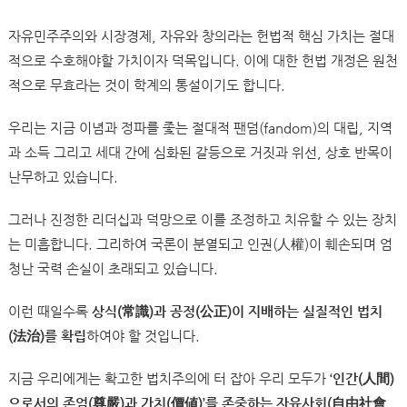
자유민주주의와 시장경제, 자유와 창의라는 헌법적 핵심 가치는 절대
적으로 수호해야할 가치이자 덕목입니다. 이에 대한 헌법 개정은 원천
적으로 무효라는 것이 학계의 통설이기도 합니다.
우리는 지금 이념과 정파를 좇는 절대적 팬덤(fandom)의 대립, 지역
과 소득 그리고 세대 간에 심화된 갈등으로 거짓과 위선, 상호 반목이
난무하고 있습니다.
그러나 진정한 리더십과 덕망으로 이를 조정하고 치유할 수 있는 장치
는 미흡합니다. 그리하여 국론이 분열되고 인권(人權)이 훼손되며 엄
청난 국력 손실이 초래되고 있습니다.
이런 때일수록
상식(常識)과 공정(公正)이 지배하는 실질적인 법치
(法治)를 확립
하여야 할 것입니다.
지금 우리에게는 확고한 법치주의에 터 잡아 우리 모두가
‘인간(人間)
으로서의 존엄(尊嚴)과 가치(價値)’를 존중하는 자유사회(自由社會,