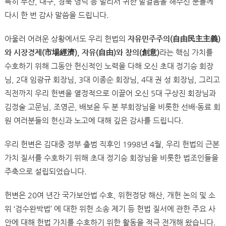
특히 부산, 대구, 경북 영덕 등 멀리서 귀한 발걸음을 해주신 분들께
다시 한 번 감사 말씀을 드립니다.
아울러 어려운 상황에서도 우리 헌법의
자유민주주의(自由民主主義)
와 시장경제(市場經濟), 자유(自由)와 창의(創意)
라는 핵심 가치를
수호하기 위해 그동안 헌신적인 노력을 다해 오신 초대 정기승 회장
님, 2대 임광규 회장님, 3대 이종순 회장님, 4대 권 성 회장님, 그리고
직전까지 우리 헌변을 열정적으로 이끌어 오신 5대 구상진 회장님과
김정술 고문님, 조영곤, 배보윤 두 분 부회장님을 비롯한 선배·동료 회
원 여러분들의 헌신과 노고에 대해 깊은 감사를 드립니다.
우리 헌변은 김대중 정부 출범 직후인 1998년 4월, 우리 헌법의 근본
가치 질서를 수호하기 위해 초대 정기승 회장님을 비롯한 법조인들을
주축으로 설립되었습니다.
헌변은 20여 년간 국가보안법 수호, 위헌정당 해산, 개헌 논의 및 소
위 ‘검수완박법’ 에 대한 위헌 소송 제기 등 헌법 질서에 관한 주요 사
안에 대해 헌법 가치를 수호하기 위한 활동을 적극 전개해 왔습니다.