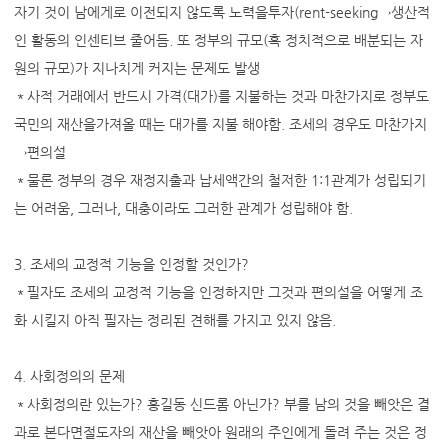
자기 것이 남에게로 이전되지 않도록 노력을투자(rent-seeking→생산적
인 활동의 인센티브 줄어듬. 또 정부의 규모(혹 정치적으로 배분되는 자
원의 규모)가 지나치게 커지는 문제도 발생
＊사적 거래에서 반드시 가격(대가)를 지불하는 것과 마찬가지로 정부도
국민의 재산을가져올 때는 대가를 지불 해야함. 조세의 경우도 마찬가지
→편의설
＊물론 정부의 경우 재정지출과 납세액간의 철저한 1:1관계가 성립되기
는 어려움, 그러나, 대충이라도 그러한 관계가 성립해야 함.
3. 조세의 교정적 기능을 인정할 것인가?
＊필자도 조세의 교정적 기능을 인정하지만 그것과 편의설을 어떻게 조
화 시킬지 아직 필자는 정리된 견해를 가지고 있지 않음.
4. 사회정의의 문제
＊사회정의란 있는가? 홍길동 신드롬 아닌가? 부를 남의 것을 빼앗은 결
과로 본다면절도자의 재산을 빼앗아 원래의 주인에게 돌려 주는 것은 정