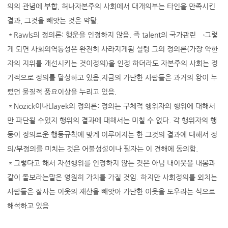
의의 관념에 부합, 허나자본주의 사회에서 대개의부는 타인을 만족시킨
결과, 그것을 빼앗는 것은 약탈.
＊Rawls의 정의론: 행운을 인정하지 않음. 즉 talent의 국가관린 →그렇
게 되면 사회의역동성은 완전히 사라지게됨 설령 그의 정의론(가장 약한
자의 지위를 개선시키는 것이정의)을 인정 하더라도 자본주의 사회는 정
기적으로 정의를 달성하고 있음.지금의 가난한 사람들은 과거의 왕이 누
렸던 물질적 풍요이상을 누리고 있음.
＊Nozick이나Llayek의 정의론: 정의는 구체적 행위자의 행위에 대해서
만 파단될 수있지 행위의 결과에 대해서는 미칠 수 없다. 각 행위자의 행
동이 정의로운 행동규칙에 맞게 이루어지는 한 그것의 결과에 대해서 정
의/부정의를 미치는 것은 어불성설이나 필자는 이 견해에 동의함.
＊그렇다고 해서 자선행위를 인정하지 않는 것은 아님 내이웃을 내몸과
같이 돌보라는말은 영원히 가치를 가질 것임. 하지만 사회정의를 외치는
사람들은 잘사는 이웃의 재산을 빼앗아 가난한 이웃을 도우라는 식으로
해석하고 있음