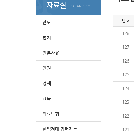
자료실
DATAROOM
번호
안보
128
법치
127
언론자유
126
인권
125
경제
124
교육
123
의료보험
122
헌법적대 경력자들
121