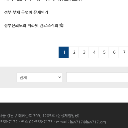
정부 부채 무엇이 문제인가
정부신뢰도와 피라밋 관료조직의 病
1
2
3
4
5
6
7
 서울 강남구 테헤란로 309, 1205호 (삼성제일빌딩)
568-7172 · 팩스 02-568-7173 · e-mail :
law717@law717.org