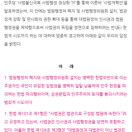
민주당 ‘사법불신극복 사법행정 정상화 TF’를 통해 이른바 ‘사법개혁안’을
발표하였는바, 이 안에는 법원행정처 폐지 및 사법행정위원회 설치, 법관
징계 강화 및 판사회의 권한 확대 등을 통해 대법원장의 인사권과 법원
행정권을 제약함으로써 사법권의 독립을 정면으로 침해하려는 반(反) 헌
법적 시도까지 하는 데 대하여 엄중히 경고하며 아래와 같이 우리의 입장
을 밝힌다.
아 래
1. 법원행정처 폐지와 사법행정위원회 설치는 명백한 헌법위반으로 이는
주권자인 국민이 위임한 입법권을 명백히 일탈·남용하여 민주 헌정을 파
괴하는 헌법 파괴행위이며, 삼권분립과 민주주의의 토대를 붕괴시키려는
범죄적 시도이다.
1. 헌법 제101조 제1항은 “사법권은 법관으로 구성된 법원에 속한다.”라
고 규정하고 있는바, 사법권은 인사권과 사법행정권을 당연히 포함하고
있다. 아울러 헌법 제104조 제3항은 “대법원장과 대법관이 아닌 법관은