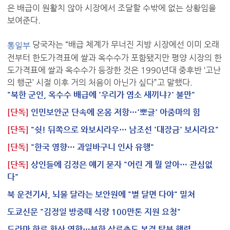
은 배급이 원활치 않아 시장에서 조달할 수밖에 없는 상황임을
보여준다.
당국자는 “배급 체계가 무너진 지방 시장에선 이미 오래
통일부
전부터 한도가격표에 쌀과 옥수수가 포함됐지만 평양 시장의 한
도가격표에 쌀과 옥수수가 등장한 것은 1990년대 중후반 ‘고난
의 행군’ 시절 이후 거의 처음이 아닌가 싶다”고 말했다.
"북한 군인, 옥수수 배급에 '우리가 염소 새끼냐?' 불만"
[단독]
인민보안군 단속에 온몸 저항…'뽀글' 아줌마의 힘
[단독]
"쉿! 뒤쪽으로 와보시라우… 남조선 '대장금' 보시라요"
[단독]
"한국 영향… 과일바구니 인사 유행"
[단독]
상인들에 김정은 얘기 묻자 "어린 게 뭘 알아… 관심없
다"
북 운전기사, 뇌물 달라는 보안원에 "별 달면 다야" 밀쳐
도쿄신문 "김정일 방중때 식량 100만톤 지원 요청"
드라마 한류 확산 영향…북한 상류층도 본격 탈북 행렬