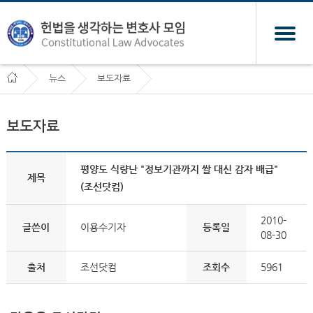
뉴스
보도자료
보도자료
평양도 식량난 "정보기관까지 쌀 대신 감자 배급"
제목
(조선닷컴)
2010-
글쓴이
이용수기자
등록일
08-30
출처
조선닷컴
조회수
5961