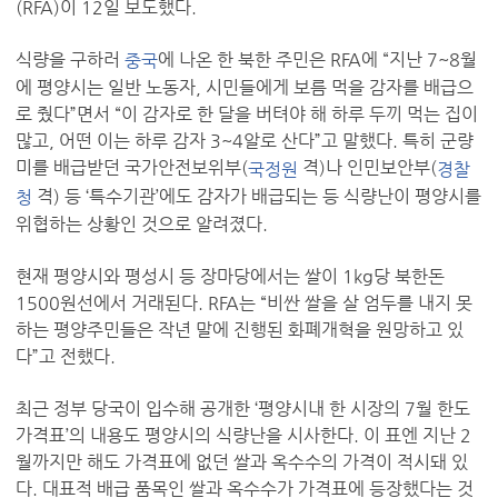
(RFA)이 12일 보도했다.
식량을 구하러
에 나온 한 북한 주민은 RFA에 “지난 7~8월
중국
에 평양시는 일반 노동자, 시민들에게 보름 먹을 감자를 배급으
로 줬다”면서 “이 감자로 한 달을 버텨야 해 하루 두끼 먹는 집이
많고, 어떤 이는 하루 감자 3~4알로 산다”고 말했다. 특히 군량
미를 배급받던 국가안전보위부(
격)나 인민보안부(
국정원
경찰
격) 등 ‘특수기관’에도 감자가 배급되는 등 식량난이 평양시를
청
위협하는 상황인 것으로 알려졌다.
현재 평양시와 평성시 등 장마당에서는 쌀이 1kg당 북한돈
1500원선에서 거래된다. RFA는 “비싼 쌀을 살 엄두를 내지 못
하는 평양주민들은 작년 말에 진행된 화폐개혁을 원망하고 있
다”고 전했다.
최근 정부 당국이 입수해 공개한 ‘평양시내 한 시장의 7월 한도
가격표’의 내용도 평양시의 식량난을 시사한다. 이 표엔 지난 2
월까지만 해도 가격표에 없던 쌀과 옥수수의 가격이 적시돼 있
다. 대표적 배급 품목인 쌀과 옥수수가 가격표에 등장했다는 것