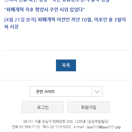
"화폐개혁 직후 평양서 주민 시위 있었다"
[4월 21일 본지]
화폐개혁 이전인 작년 10월, 이후인 올 3월의
북 시장
목록
관련 사이트
로그인
회원가입
06151 서울 강남구 테헤란로 309, 1205호 (삼성제일빌딩)
전화 02-568-7172 · 팩스 02-719-5052 · e-mail :
law717@law717.org