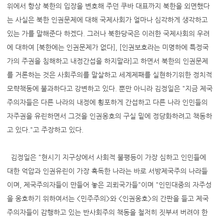
위에서 항상 북한의 입장을 변호해 주던 쿠바 대표까지 북한을 외면했다
는 사실은 북한 인권문제에 대해 국제사회가 얼마나 심각하게 생각하고
있는 가를 말해준다 하겠다. 그러나 북한당국은 이러한 국제사회의 우려
에 대하여 [북한에는 인권문제가 없다], [인권보호라는 미명하에 특정국
가의 주권을 침해하고 내정간섭을 하지말라]고 하면서 북한의 인권문제
를 거론하는 것은 사회주의를 말살하고 세계제패를 실현하기위한 정치적
모략책동에 불과하다고 강변하고 있다. 뿐만 아니라 김정일은 "지금 제국
주의자들은 다른 나라의 내정에 횡포하게 간섭하고 다른 나라 인민들의
자주권을 유린하면서 그것을 인권옹호의 구실 밑에 정당화하려고 책동하
고 있다."고 주장하고 있다.
김정일은 "현시기 지구상에서 사회적 불평등이 가장 심하고 인민들에
대한 억압과 인권유린이 가장 혹독한 나라는 바로 서방제국주의 나라들
이며, 제국주의자들이 만들어 놓은 괴뢰국가들"이며 "인민대중의 자주성
을 옹호하기 위하여서는 <민주주의>와 <인권옹호>의 간판을 들고 제국
주의자들이 감행하고 있는 반사회주의 책동을 철저히 짓부셔 버려야 한