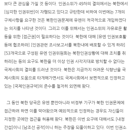
보다 큰 관심을 가질 것 등이다. 인권소위가 49차의 결의에서는 북한에서
[심각한 인권위반]이 자행되고 있다고 규탄한데 비하여 이번에는 7개의
구체사항을 요구한 것은 북한인권문제에 유엔이 적극적으로 개입하겠다
는 의지를 나타낸 것이다. 그리고 이를 위해서는 인권소위의 자유로운 활
동을 위한 [접근권]이 필요하다는 것이다. 북한에 대해 [유엔 인권보호활
동에 협조하라] [인권관련 조사보고서를 북한내에 배포할 수 있게 하라]
[53개국으로 구성된 유엔 인권위원회는 북한인권상황에 대해 조치를 취
하라]는 등의 요구도 북한을 더 이상 인권 사각지대로 방치할 수 없다는
국제사회의 결의를 드러낸 것이다. 북한은 지금까지 어려운 식량난을 국
제사회의 도움으로 타개해가면서도 국제사회에서 보편적으로 인정하고
있는 [국제인권규약]의 준수를 철저히 외면해 왔다.
그 동안 북한 당국은 유엔 뿐만아니라 비정부 기구가 북한 인권문제에
접근하려 하면 이를 막아왔으며 예외적으로 인정하는 경우도 자신들이
지정한 곳에만 접근을 허용해 왔다. 북한은 이번 요구에 대해서도 [내정
간섭]이니 [남조선 공작]이니 하는 주장을 되풀이하고 있다. 이번 인권소