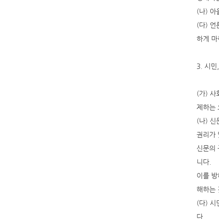
(나) 
(다) 
하게 마
3. 시
(가) 
제하는 
(나) 
권리가 
신문의 
니다.
이를 방
해하는 
(다) 
다.