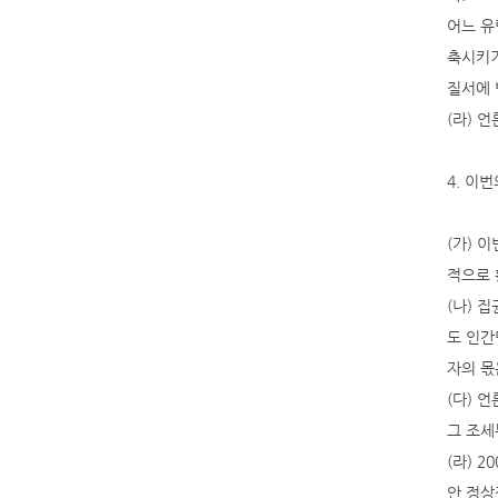
어느 유
축시키거
질서에 
(라) 
4. 이
(가) 
적으로 
(나) 
도 인간
자의 몫
(다) 
그 조세
(라) 
안 정상