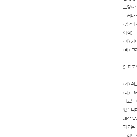
그렇다면
그러나 
(갑2의 
이점은 
(마) 
(바) 
5. 피
(가) 
(나) 
피고는 
있습니다
새삼 납
피고는 
그러나 