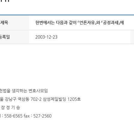
제목
헌변에서는 다음과 같이 「언론자유」와 「공정과세」에
등록일
2003-12-23
헌법을 생각하는 변호사모임
남구 역삼동 702-2 삼성제일빌딩 1205호
 정 기 승
558-6565 fax : 527-2560