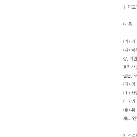
1. 피
다 음
(가) 기 
(나) 
장, 직
융자산 
질문, 
(다) 
(ⅰ) 
(ⅱ) 
(ⅲ) 
제로 있
2. 소