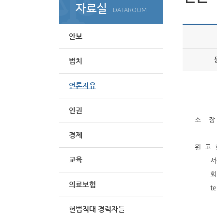
자료실
DATAROOM
안보
법치
언론자유
인권
소 장
경제
원 고 
교육
서울 강
회 장
의료보험
tel : 
헌법적대 경력자들