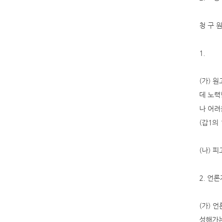
청 구 원
1.
(가) 
데 노력
나 어려
(갑1의 
(나) 
2. 언
(가) 언
성해가는