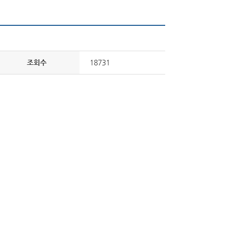
조회수
18731