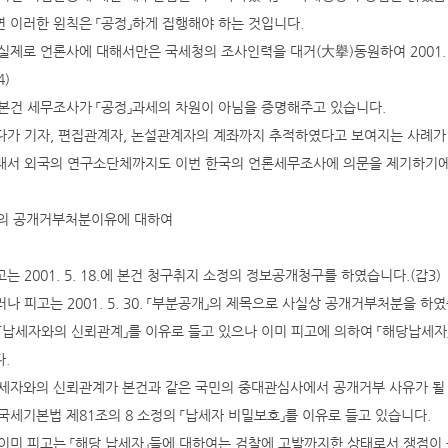
 이러한 윈칙은 「공정」하게 집행해야 하는 것입니다.
실제로 언론사에 대해서만은 국세청의 조사인력을 대거(大擧)동원하여 2001.
4)
본건 세무조사가 「공정」과세의 차원이 아님을 증명해주고 있습니다.
게다가 기자, 편집관계자, 논설관계자의 계좌까지 추적하였다고 보여지는 사례가 나
그래서 외국의 연구소단체까지도 이번 한국의 언론세무조사에 의문을 제기하기에 
고의 공개거부처분이유에 대하여
원고는 2001. 5. 18.에 본건 청구취지 소정의 정보공개청구를 하였습니다.(갑3)
그러나 피고는 2001. 5. 30. 「부분공개」의 제목으로 사실상 공개거부처분을 하였
「납세자와의 신뢰관계」를 이유로 들고 있으나 이미 피고에 의하여 「해당납세
.
세자와의 신뢰관계가 본건과 같은 국민의 중대관심사에서 공개거부 사유가 될 
국세기본법 제81조의 8 소정의 「납세자 비밀보호」를 이유로 들고 있습니다.
이미 피고는 「해당 납세자」들에 대하여는 검찰에 고발까지한 상태로서 쟁점이