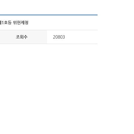
 제1호등 위헌제청
조회수
20803