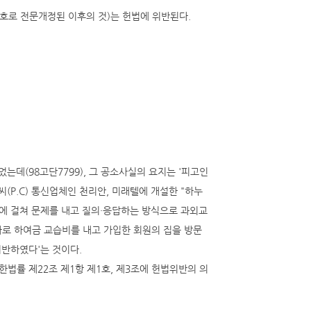
964호로 전문개정된 이후의 것)는 헌법에 위반된다.
데(98고단7799), 그 공소사실의 요지는 '피고인
 피씨(P.C) 통신업체인 천리안, 미래텔에 개설한 "하누
천회에 걸쳐 문제를 내고 질의·응답하는 방식으로 과외교
도교사로 하여금 교습비를 내고 가입한 회원의 집을 방문
위반하였다'는 것이다.
관한법률 제22조 제1항 제1호, 제3조에 헌법위반의 의