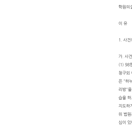
학원의설
이 유
1. 사
가. 사
(1) 9
청구외 
은 "하누
리방"을
습을 하
지도하게
위 법원
심이 있