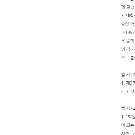
게 교습
3. 대
중인 학
※1997
우 중학
위 각 
으로 봄
법 제2
1. 제
2. 3. 
법 제2
1. "
이 되는
시설로서