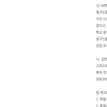
(2) 9
청구인들
구인 신
장이고,
학교 음
청구인들
정한 위
나. 심
그러므로
후의 것
관련규정
법 제3
1. 학
2. 학