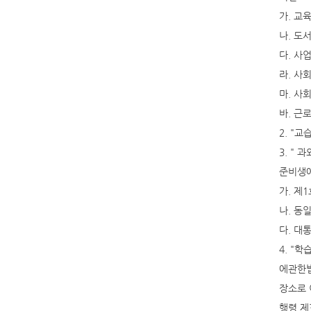
가. 교
나. 도
다. 사
라. 사
마. 사
바. 근
2. "
3. "
준비생에
가. 제
나. 동
다. 대
4. "
에관한법
장소로 
행령 제