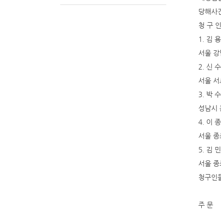
당해사건
청 구 인
1. 김 
서울 강
2. 신 
서울 서
3. 박 
성남시 
4. 이 
서울 종
5. 김 민
서울 종
청구인들
주 문