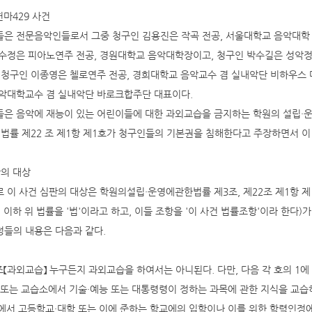
8헌마429 사건
은 전문음악인들로서 그중 청구인 김용진은 작곡 전공, 서울대학교 음악대학
수정은 피아노연주 전공, 경원대학교 음악대학장이고, 청구인 박수길은 성악정
 청구인 이종영은 첼로연주 전공, 경희대학교 음악교수 겸 실내악단 비하우스 
악대학교수 겸 실내악단 바로크합주단 대표이다.
은 음악에 재능이 있는 어린이들에 대한 과외교습을 금지하는 학원의 설립·운
 법률 제22 조 제1항 제1호가 청구인들의 기본권을 침해한다고 주장하면서 
판의 대상
 이 사건 심판의 대상은 학원의설립·운영에관한법률 제3조, 제22조 제1항 제1호(각
. 이하 위 법률을 '법'이라고 하고, 이들 조항을 '이 사건 법률조항'이라 한다)
들의 내용은 다음과 같다.
조【과외교습】 누구든지 과외교습을 하여서는 아니된다. 다만, 다음 각 호의 1
원 또는 교습소에서 기술·예능 또는 대통령령이 정하는 과목에 관한 지식을 교습
원에서 고등학교·대학 또는 이에 준하는 학교에의 입학이나 이를 위한 학력인