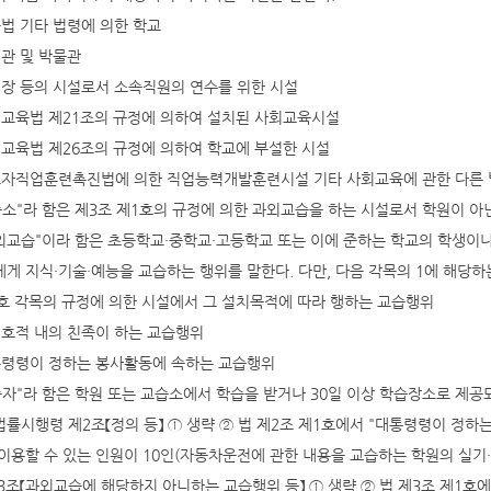
육법 기타 법령에 의한 학교
서관 및 박물관
업장 등의 시설로서 소속직원의 연수를 위한 시설
회교육법 제21조의 규정에 의하여 설치된 사회교육시설
회교육법 제26조의 규정에 의하여 학교에 부설한 시설
로자직업훈련촉진법에 의한 직업능력개발훈련시설 기타 사회교육에 관한 다른 
교습소"라 함은 제3조 제1호의 규정에 의한 과외교습을 하는 시설로서 학원이 아
 과외교습"이라 함은 초등학교·중학교·고등학교 또는 이에 준하는 학교의 학생이
게 지식·기술·예능을 교습하는 행위를 말한다. 다만, 다음 각목의 1에 해당하
1호 각목의 규정에 의한 시설에서 그 설치목적에 따라 행하는 교습행위
일호적 내의 친족이 하는 교습행위
통령령이 정하는 봉사활동에 속하는 교습행위
학습자"라 함은 학원 또는 교습소에서 학습을 받거나 30일 이상 학습장소로 제
률시행령 제2조【정의 등】 ① 생략 ② 법 제2조 제1호에서 "대통령령이 정하
이용할 수 있는 인원이 10인(자동차운전에 관한 내용을 교습하는 학원의 실기·
3조【과외교습에 해당하지 아니하는 교습행위 등】 ① 생략 ② 법 제3조 제1호