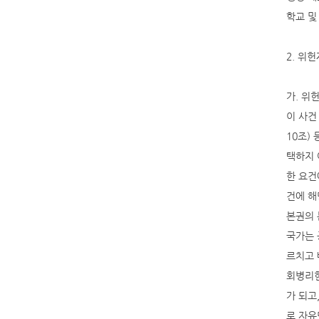
학교 및
2. 위
가. 위
이 사건
10조)
택하지 
한 요건
건에 해
본권의 
국가는 
르치고 
회병리현
가 되고
로 자유