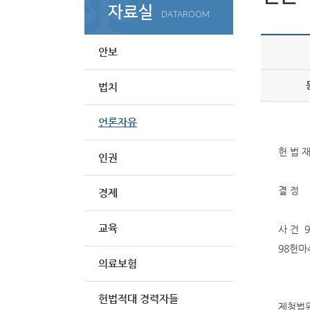
자료실
DATAROOM
안보
법치
언론자유
헌 법 재
인권
결 정
경제
교육
사 건 
98헌마
의료보험
헌법적대 경력자들
제청법원