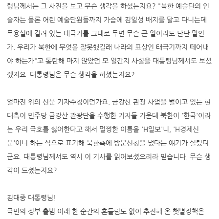
령님께서는 그 사진을 보고 무슨 생각을 하셨는지요? "북한 예술단의 인
솔자는 물론 어린 예술단원들까지 가슴에 김일성 배지를 달고 다니는데
무용실에 걸려 있는 태극기를 그대로 두면 무슨 큰 일이라도 난단 말인
가. 우리가 북한에 무엇을 잘못했길래 나라의 표상인 태극기까지 떼어내
야 하는가"고 통탄해 마지 않았던 모 일간지 사설을 대통령님께서도 보셨
겠지요. 대통령님은 무슨 생각을 하셨는지요?
얼마전 위의 신문 기자수첩이던가요. 금강산 관광 사업을 벌이고 있는 현
대측이 민주당 금강산 관광단을 수행한 기자들 가운데 북한이 '한국'이라
는 우리 국호를 싫어한다고 해서 멀쩡한 이름을 'H일보'니, 'H경제신
문'이니 하는 식으로 표기해 북한측에 방문신청을 냈다는 얘기가 실렸더
군요. 대통령님께서도 역시 이 기사를 읽어보셨으리라 믿습니다. 무슨 생
각이 드셨는지요?
김대중 대통령님!
국민의 정부 출범 이래 한 순간의 흔들림도 없이 추진해 온 햇볕정책은