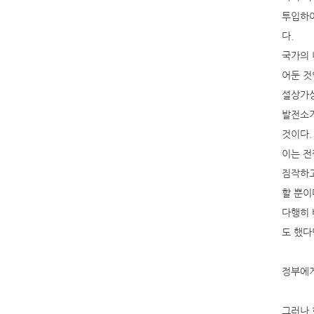
투입하여
다.
국가의 
어둔 것
설상가상
발전소가
것이다.
이는 전
짐작하고
할 뿐이
다행히 
도 했다
정부에게
그러나 