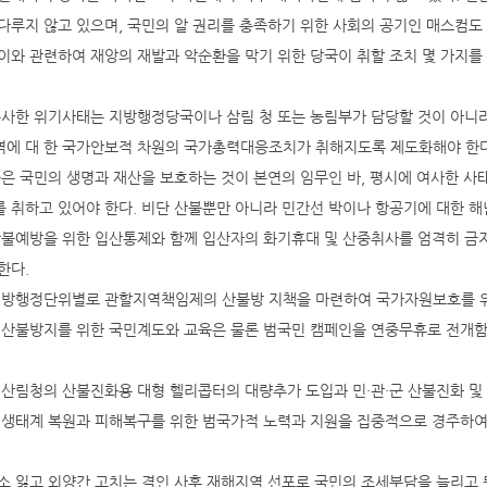
다루지 않고 있으며, 국민의 알 권리를 충족하기 위한 사회의 공기인 매스컴
이와 관련하여 재앙의 재발과 악순환을 막기 위한 당국이 취할 조치 몇 가지를 
유사한 위기사태는 지방행정당국이나 삼림 청 또는 농림부가 담당할 것이 아니
에 대 한 국가안보적 차원의 국가총력대응조치가 취해지도록 제도화해야 한다
군은 국민의 생명과 재산을 보호하는 것이 본연의 임무인 바, 평시에 여사한 사
 취하고 있어야 한다. 비단 산불뿐만 아니라 민간선 박이나 항공기에 대한 
산불예방을 위한 입산통제와 함께 입산자의 화기휴대 및 산중취사를 엄격히 금
한다.
지방행정단위별로 관할지역책임제의 산불방 지책을 마련하여 국가자원보호를 위
 산불방지를 위한 국민계도와 교육은 물론 범국민 캠페인을 연중무휴로 전개함
 산림청의 산불진화용 대형 헬리콥터의 대량추가 도입과 민·관·군 산불진화 및
 생태계 복원과 피해복구를 위한 범국가적 노력과 지원을 집중적으로 경주하여
소 잃고 외양간 고치는 격인 사후 재해지역 선포로 국민의 조세부담을 늘리고