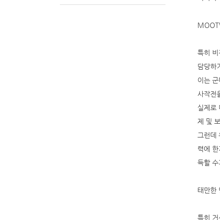
MOOT
특히 비
담당하기
이는 군
사작전을
실제로 
제 및 
그런데 
력에 한
득할 수
태만한 
특히 거