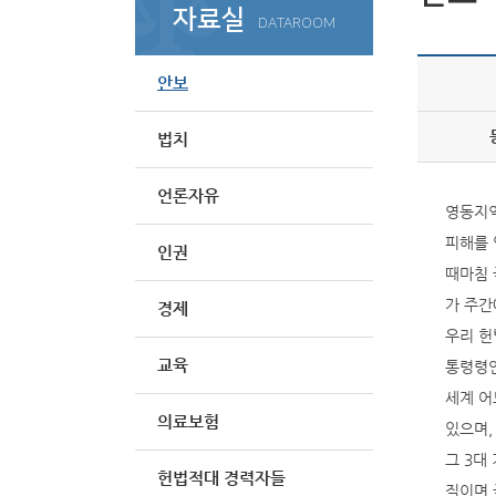
자료실
DATAROOM
안보
법치
언론자유
영동지역
피해를 
인권
때마침 
가 주간
경제
우리 헌
교육
통령령인
세계 어
의료보험
있으며,
그 3대
헌법적대 경력자들
직이며 