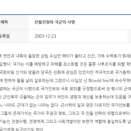
제목
산불진화와 국군의 사명
등록일
2003-12-23
 연안과 내륙의 울창한 삼림 수십만 핵타가 불타고 산간, 가옥 수백호가 화재
입혔다. 국가는 이를 예방하고 피해를 최소화할 것은 물론 사후조치를 취할 책
국회의원 선거와 맞물려 당국은 진화에 관심은 있었지만 적극적으로 국가총력을
에 한하여 물을 날라 살포하는데 그쳤으니 사실상 난 화(wild fire)에 속수무
법에는 국군의 사명으로 국가안보와 국토 방위를 규정함으로써 전·평시의 군에
 군인복무 규율에는 군의 임무가 국민의 생명과 재산을 보호하는데 있음을 
느 나라도 군대가 없는 나라는 없다. 군사력의 질과 양은 다르지만 국가안보를
 그들의 존재가치는 국가의 주권과 영토, 그리고 국 민을 안팎의 위협으로부터
 기능인 전쟁수행, 전쟁억제 그리고 사회개발이란 보편적 역할에 충실하도록 
국가정책 도구이기도 하다.