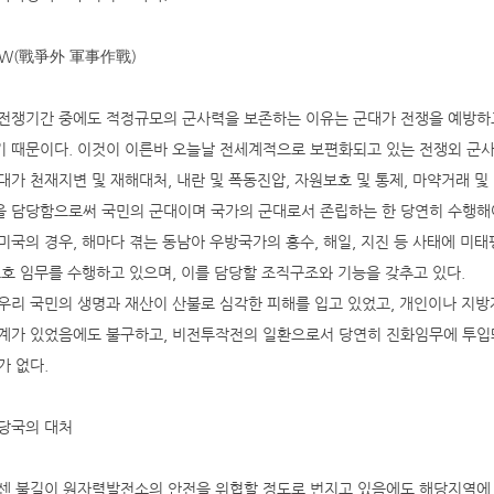
W(戰爭外 軍事作戰)
전쟁기간 중에도 적정규모의 군사력을 보존하는 이유는 군대가 전쟁을 예방하
 때문이다. 이것이 이른바 오늘날 전세계적으로 보편화되고 있는 전쟁외 군사
대가 천재지변 및 재해대처, 내란 및 폭동진압, 자원보호 및 통제, 마약거래 
 담당함으로써 국민의 군대이며 국가의 군대로서 존립하는 한 당연히 수행해야
미국의 경우, 해마다 겪는 동남아 우방국가의 홍수, 해일, 지진 등 사태에 미
보호 임무를 수행하고 있으며, 이를 담당할 조직구조와 기능을 갖추고 있다.
우리 국민의 생명과 재산이 산불로 심각한 피해를 입고 있었고, 개인이나 지
계가 있었음에도 불구하고, 비전투작전의 일환으로서 당연히 진화임무에 투입
가 없다.
당국의 대처
센 불길이 원자력발전소의 안전을 위협할 정도로 번지고 있음에도 해당지역에