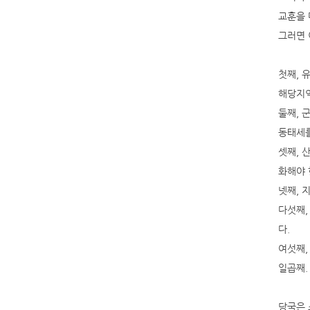
교훈을 
그러면 
첫째, 
해당지역
둘째, 
동태세를
셋째, 
화해야 
넷째, 
다섯째,
다.
여섯째,
일곱째.
당국은 