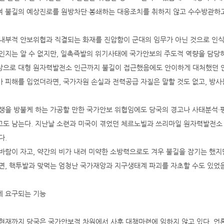
 불길의 예상진로를 원방차단·봉쇄하는 대응조치를 취하지 않고 수수방관하
내부적 안보위협과 직결되는 화재를 진압함이 군대의 임무가 아닌 것으로 인
인지는 알 수 없지만, 일촉즉발의 위기사태에 국가안보의 주도적 역량을 담당하
으로 대형 원자력발전소 인근까지 불길이 접근했음에도 안이하게 대처했던 안
 피해를 입었더라면, 국가자원 손실과 전력공급 자질은 말할 것도 없고, 방사
쟁을 방불케 하는 가공할 만한 국가안보 위협임에도 당국의 경고나 사태분석·
도 남는다. 지난날 소련과 미국이 겪었던 체르노빌과 쓰리마일 원자력발전소
다.
바람이 자고, 약간의 비가 내려 미약한 소방력으로도 겨우 불길을 잠기는 했
면, 핵투발과 맞먹는 엄청난 국가재앙과 지구생태계 파괴를 자초할 수도 있었
 요구되는 기능
현재까지 당국은 국가안보적 차원에서 사후 대책마련에 임하지 않고 있다. 언