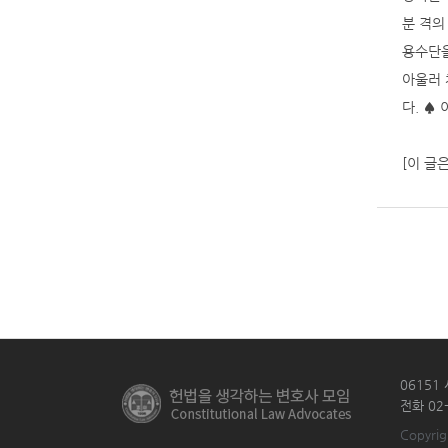
분 격의
용수단을
아울러 
다. ♠
[이 글
06151
전화 02-
Copyrig