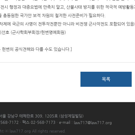
 전시 행정과 대증요법에 만족치 말고, 산불사태 방지를 위한 적극적 예방활동
 총동원한 국가안 보적 차원의 철저한 사전준비가 필요하다.
차제에 국군의 사명이 전투작전뿐만 아니라 비전쟁 군사작전도 포함되어 있음을
 이선호 (군사학회부회장/헌변명예회원)
은 헌변의 공식견해와 다를 수도 있습니다.]
목록
 서울 강남구 테헤란로 309, 1205호 (삼성제일빌딩)
568-7172 · 팩스 02-568-7173 · e-mail :
law717@law717.org
ht ⓒ law717.org All rights reserved.