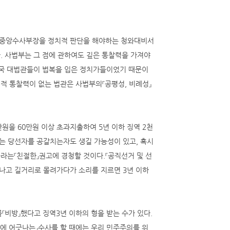
검중앙수사부장을 정치적 판단을 해야하는 청와대비서
. 사법부는 그 점에 관하여도 깊은 통찰력을 가져야
미국 대법관들이 법복을 입은 정치가들이었기 때문이
적 통찰력이 없는 법관은 사법부의『공평성, 비례성』
원을 60만원 이상 초과지출하여 5년 이하 징역 2천
는 당선자를 공갈치는자도 생길 가능성이 있고, 혹시
라는『친절한』권고에 경청할 것이다.『공직선거 및 선
끝나고 길거리로 몰려가다가 소리를 지르면 3년 이하
『비방』했다고 징역3년 이하의 형을 받는 수가 있다.
에 어긋나는』수사를 할 때에는 우리 민주주의를 위