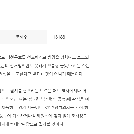
조회수
18188
적으로 당선무효를 선고하기로 방침을 정했다고 보도되
만큼의 선거법위반도 못하게 으름장 놓았다고 볼 수는
무효형을 선고한다고 발표한 것이 아니기 때문이다.
방법으로 질서를 잡으려는 노력은 어느 역사에서나 어느
의 엄포』보다는『집요한 법집행의 공평』에 관심을 더
 체득하고 있기 때문이다. 정말『엄벌의지를 관철』하
차등두어 기소하거나 비례원칙에 맞지 않게 조사강도
어지게 반대당탄압으로 결과될 것이다.