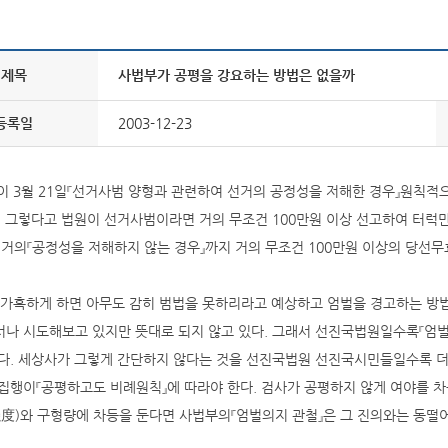
제목
사법부가 공평을 강요하는 방법은 없을까
등록일
2003-12-23
원이 3월 21일『선거사범 양형과 관련하여 선거의 공정성을 저해한 경우』원칙
. 그렇다고 법원이 선거사범이라면 거의 무조건 100만원 이상 선고하여 터럭
선거의『공정성을 저해하지 않는 경우』까지 거의 무조건 100만원 이상의 당선
을 가혹하게 하면 아무도 감히 범법을 못하리라고 예상하고 엄벌을 경고하는 
나 시도해보고 있지만 뜻대로 되지 않고 있다. 그래서 선진국법원일수록『엄벌
다. 세상사가 그렇게 간단하지 않다는 것을 선진국법원 선진국시민들일수록 더
집행이『공평하고도 비례원칙』에 따라야 한다. 검사가 공평하지 않게 여야를 
度)와 구형량에 차등을 둔다면 사법부의『엄벌의지 관철』은 그 진의와는 동떨