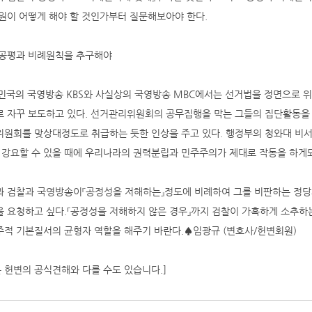
원이 어떻게 해야 할 것인가부터 질문해보아야 한다.
공평과 비례원칙을 추구해야
한민국의 국영방송 KBS와 사실상의 국영방송 MBC에서는 선거법을 정면으로 
 자꾸 보도하고 있다. 선거관리위원회의 공무집행을 막는 그들의 집단활동을
원회를 맞상대정도로 취급하는 듯한 인상을 주고 있다. 행정부의 청와대 비서
 강요할 수 있을 때에 우리나라의 권력분립과 민주주의가 제대로 작동을 하게
 검찰과 국영방송이『공정성을 저해하는』정도에 비례하여 그를 비판하는 정
 요청하고 싶다.『공정성을 저해하지 않은 경우』까지 검찰이 가혹하게 소추
적 기본질서의 균형자 역할을 해주기 바란다.♠임광규 (변호사/헌변회원)
은 헌변의 공식견해와 다를 수도 있습니다.]