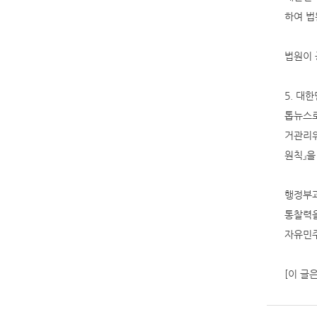
하여 법
법원이 
5. 대
톱뉴스로
거관리위
원칙』을
행정부과
통찰력을
자유민주
[이 글