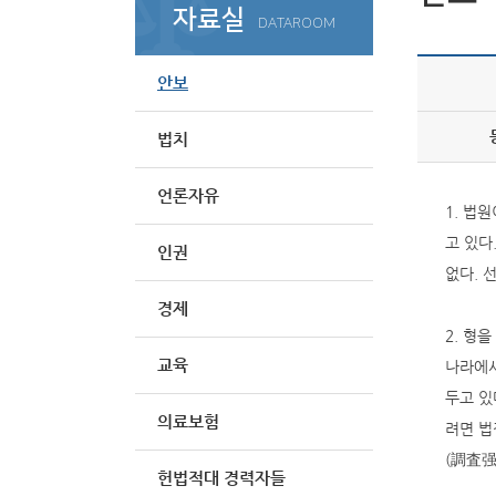
자료실
DATAROOM
안보
법치
언론자유
1. 법
고 있다
인권
없다. 
경제
2. 형
교육
나라에서
두고 있
의료보험
려면 법
(調査强
헌법적대 경력자들