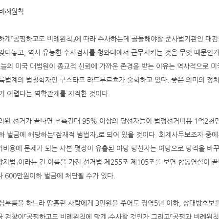
 비례원칙
저하게『공평하고도 비례원칙』에 따라 수사하는데 골돌해야할 준사법기관인 대
갖다놓고, 역시 유능한 수사검사를 청와대에서 근무시키는 것은 무엇 때문인가
오늘의 미국 대법원이 종교적 신뢰에 가까운 존경을 받는 이유는 역사적으로 
륙법계의 법철학자인 구스타프 라드부르흐가 술회하고 있다. 좋은 의미의 정치
기 어렵다는 역학관계를 지적한 것이다.
회의원 선거가 끝나면 추측컨대 95% 이상의 당선자들이 법정선거비용 1억2천만
하 벌금에 해당하는『잠재적 범법자』로 되어 있을 것이다. 회계사무보조자 중에
비용에 문제가 되는 사본 몇장이 유출된 야당 당선자는 여당으로 당적을 바꾸
지법』이라는 긴 이름을 가진 선거법 제255조 제105조를 보면 합동연설이 
 600만원이하 벌금에 처단될 수가 있다.
심부름을 하느라 땀흘린 사람에게 3만원을 주어도 징역5년 이하, 상대방후보를
 검찰이『공평하고도 비례원칙에 맞게』수사할 것인가 그리고『공평과 비례원칙