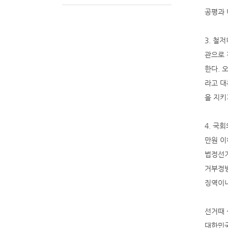
공평과
3. 철
관으로 
한다. 
라고 대
을 지키
4. 국
만원 이
법정선거
거부정방
징역이나
선거때 
대한민국