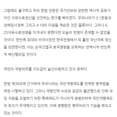
그럼에도 불구하고 우리 헌법 전문은 국가안보와 관련한 역사적 공유가
치인 자유수호정신을 선언하는 문구를 빠뜨렸다. 우리나라가 3·1운동과
상해임시정부 그리고 4·19의 이념을 계승한 것은 물론이다. 그러나 6.
25자유수호전쟁을 이겨내지 못했다면 오늘의 번영이 존재할 수 없었을
것이다. 한민족 최대의 비극이었던 한국전쟁에서 피 흘린 국난극복 정신
을 외면한다면, 이는 순국선열과 호국영령을 모독하는 반역사적·반민족
적 배신행위일 것이다.
국민의 국방의무를 지도급이 솔선수범하고 있지 못하다
헌법 제39조에 근거하여 우리나라는 국민개병제도를 전제한 병역법을
제정 시행하고 있다. 그러나 국방인력 수요와 공급의 불균형으로 인해 과
잉 자원을 조절하기 위한 특례제도가 지나치게 광범위하여 국민개병제도
의 취지가 무색해지고 있으며, 이에 영향받은 병무비리가 기승을 부리고
있는 것이다.