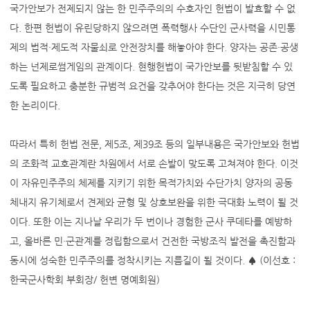
국가안보가 전제되지 않는 한 민주주의의 수호자인 헌법이 발효할 수 없
다. 한편 헌법이 유린당하지 않으려면 폭력행사 수단인 군사력을 시민통
제의 법적·제도적 자물쇠로 안전장치를 해놓아야 한다. 양자는 공존·공생
하는 넌제로썸게임의 관계이다. 현행헌법이 국가안보를 뒷받침할 수 있
도록 필요하고 충분한 규범적 요건을 갖추어야 한다는 것은 지극히 당연
한 논리이다.
따라서 특히 헌법 전문, 제5조, 제39조 등의 일부내용은 국가안보와 헌법
의 조화적 교호관계란 차원에서 서로 손발이 맞도록 고쳐져야 한다. 이것
이 자유민주주의 체제를 지키기 위한 목적가치와 수단가치 양자의 공동
체내지 유기체로서 견제와 균형 및 상호보완을 위한 극대화 노력이 될 것
이다. 또한 이는 지나날 우리가 두 번이나 경험한 군사 쿠데타를 예방하
고, 올바른 민·군관계를 정립함으로서 건전한 국방조직 발전을 촉진함과
동시에 성숙한 민주주의를 정착시키는 지름길이 될 것이다. ♠ (이선호 :
한국군사학회 부회장/ 헌변 명예회원)