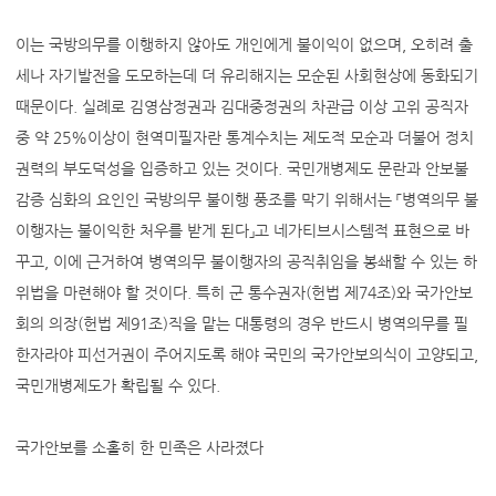
이는 국방의무를 이행하지 않아도 개인에게 불이익이 없으며, 오히려 출
세나 자기발전을 도모하는데 더 유리해지는 모순된 사회현상에 동화되기
때문이다. 실례로 김영삼정권과 김대중정권의 차관급 이상 고위 공직자
중 약 25%이상이 현역미필자란 통계수치는 제도적 모순과 더불어 정치
권력의 부도덕성을 입증하고 있는 것이다. 국민개병제도 문란과 안보불
감증 심화의 요인인 국방의무 불이행 풍조를 막기 위해서는 「병역의무 불
이행자는 불이익한 처우를 받게 된다」고 네가티브시스템적 표현으로 바
꾸고, 이에 근거하여 병역의무 불이행자의 공직취임을 봉쇄할 수 있는 하
위법을 마련해야 할 것이다. 특히 군 통수권자(헌법 제74조)와 국가안보
회의 의장(헌법 제91조)직을 맡는 대통령의 경우 반드시 병역의무를 필
한자라야 피선거권이 주어지도록 해야 국민의 국가안보의식이 고양되고,
국민개병제도가 확립될 수 있다.
국가안보를 소홀히 한 민족은 사라졌다