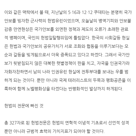
이와 같은 맥락에서 볼 때, 지난날의 5·16과 12·12 쿠데타는 분명히 국가
안보를 빙자한 군사력의 헌법유린이었으며, 오늘날의 병역기피와 안보불
감증 만연현상은 국가안보를 외면한 정책과 제도의 오류가 초래한 관료
적 병폐이며, 국민의 헌법일탈행위임에 틀림없다. 한국의 사회갈등 현실
은 헌법과 국가안보의 공유가치가 서로 조화와 협동을 이루기보다는 모
순과 갈등을 빚게됨으로서 더욱 증폭되고 있다고 하겠다. 그래서 국가안
보가 뒷받침되지 않은 대북한 햇볕정책이 판을 치고, 자국을 인권국가라
자화자찬하면서 남의 나라 인권유린 현실에 전투부대를 보내는 우를 범
하게 되는 것이다. 뿐만 아니라 국제 테러리스트의 두목과 평화공존을 이
룩하여 함께 노벨평화상을 타겠다는 반평화적인 발상까지 하게된다.
헌법의 전문에 빠진 것
총 327자로 된 헌법전문은 헌법의 연혁적·이념적 기초로서 선언적 성격
뿐만 아니라 규범적 효력의 가치지표가 되어야 할 것이다.