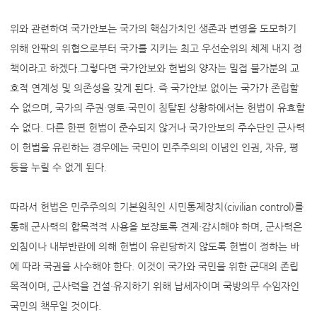
위와 관련하여 국가안보는 국가의 핵심가치인 생존과 번영을 도모하기
위해 안팎의 위협으로부터 국가를 지키는 최고 우선순위의 체제 내지 정
책이라고 하겠다.그렇다면 국가안보와 헌법의 양자는 밀접 불가분의 교
호적 연계성 및 의존성을 갖게 된다. 즉 국가안보 없이는 국가가 존립할
수 없으며, 국가의 주권·영토·국민이 침탈된 상황하에서는 헌법이 유효할
수 없다. 다른 한편 헌법이 준수되지 않거나 국가안보의 주수단인 군사력
이 헌법을 유린하는 경우에는 국민이 민주주의의 이념인 인권, 자유, 평
등을 누릴 수 없게 된다.
따라서 헌법은 민주주의의 기본원칙인 시민통제장치(civilian control)를
통해 군사력의 합목적적 사용을 보장토록 견제·감시해야 하며, 군사력은
외침이나 내부반란에 의해 헌법이 유린당하지 않도록 헌법이 정하는 바
에 따라 국권을 사수해야 한다. 이것이 국가와 국민을 위한 군대의 존립
목적이며, 군사력을 건설·유지하기 위해 납세자이며 국방의무 수임자인
국민의 책무일 것이다.