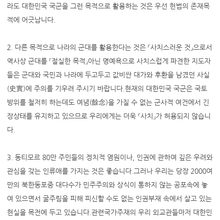
라도 대한민국 국군을 그런 목적으로 활용하는 것은 우선 헌법의 존재목
적에 어긋납니다.
2. 다른 목적으로 나라의 군대를 활용한다는 것은 『사치스러운 것』으로서
역사상 군대를 『절실한 목적』아닌 명예욕으로 사치스럽게 파견한 지도자
들은 군대와 국민과 나라에 두고두고 값비싼 대가와 후환을 남겼던 사실
(史實)에 주의를 기우려 주시기 바랍니다.현재의 대한민국 국군은 국토
방위를 철저히 하는데도 여념(餘念)을 가질 수 없는 군사적 여건에서 긴
장상태를 유지하고 있으므로 우리에게는 더욱 『사치』가 허용되지 않습니
다.
3. 동티모르 80만 주민들의 정치적 염원이나, 인권에 관하여 깊은 우려와
관심을 갖는 인류애를 가지는 것은 좋습니다.그러나 우리는 당장 2000여
만의 북한동포중 대다수가 민주주의와 상식이 통하지 않는 공포속에 놓
여 있으면서 굶주림을 피해 피신할 수도 없는 인권부재 속에서 살고 있는
현실을 목전에 두고 있습니다.관련국가주재의 우리 외교관들마저 대한민