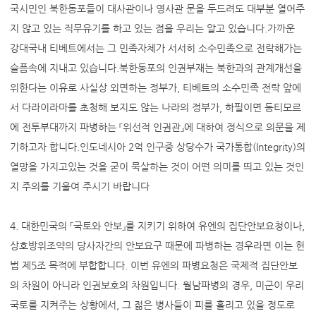
국시민인 북한동포들이 대사관이나 영사관 문을 두드려도 대부분 열어주
지 않고 있는 직무유기를 하고 있는 점을 우리는 알고 있습니다.가까운
강대국내 티베트에서는 그 민족자체가 서서히 소수민족으로 전락해가는
슬픔속에 지내고 있습니다.북한동포의 인권부재는 북한과의 관계개선을
위한다는 이유로 사실상 외면하는 정부가, 티베트의 소수민족 전락 앞에
서 다라이라마를 초청해 보지도 않는 나라의 정부가, 하필이면 동티모르
에 전투부대까지 파병하는 『위선적 인권관』에 대하여 정식으로 의문을 제
기하고자 합니다.인도네시아 2억 인구중 상당수가 국가통합(Integrity)의
열망을 가지고있는 것을 굳이 묵살하는 것이 어떤 의미를 띄고 있는 것인
지 주의를 기울여 주시기 바랍니다
4. 대한민국의 『국토와 안보』를 지키기 위하여 유엔의 집단안보요청이나,
상호방위조약의 당사자간의 안보요구 때문에 파병하는 경우라면 이는 헌
법 제5조 목적에 부합합니다. 이번 유엔의 파병요청은 국제적 집단안보
의 차원이 아니라 인권보호의 차원입니다. 월남파병의 경우, 미군이 우리
국토를 지켜주는 상황에서, 그 젊은 병사들이 피를 흘리고 있을 정도로