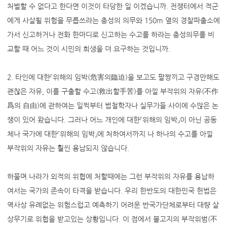
처벌할 수 없다고 한다면 이것이 타당한 일 이겠습니까. 전쟁터에서 적군
에게 사살될 위험을 무릅쓰라는 충성의 의무와 150m 옆의 경찰파출소에
가서 신고하거나 전화 한마디로 신고하는 수고를 하라는 충성의무를 비
교할 때 어느 것이 시민의 희생을 더 요구하는 것입니까.
2. 타인에 대한『위해의 임박(危害의臨迫)을 보고도 팔짱끼고 구경만해도
괜찮은 자유, 이를 구출할 수고(救出할手苦)를 아낄 부작위의 자유(不作
爲의 自由)에 관하여는 일찍부터 법철학자나 실무가들 사이에 수많은 논
쟁이 있어 왔습니다. 그러나 어느 개인에 대한『위해의 임박』이 아닌 공동
체나 국가에 대한『위해의 임박』에 처하여서까지 나 하나의 수고를 아낄
부작위의 자유는 훨씬 용납되지 않습니다.
하물며 나라가 외적의 위협에 처할때에는 그런 부작위의 자유를 용납하
여서는 국가의 존속이 타격을 받습니다. 우리 한반도의 대한민국 헌법은
역사상 유례없는 위험스럽고 예측하기 어려운 반국가단체로부터 대량 살
상무기로 위협을 받고있는 상황입니다. 이 점에서 불고지의 부작위범(不