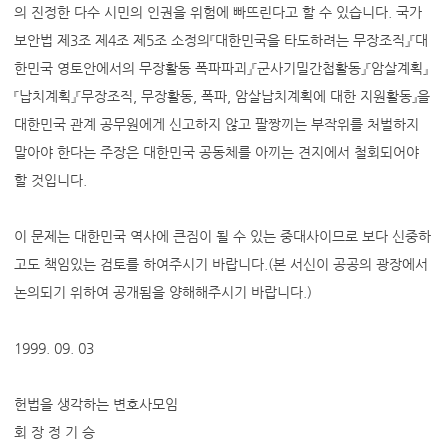
의 진정한 다수 시민의 인권을 위험에 빠뜨린다고 할 수 있습니다. 국가
보안법 제3조 제4조 제5조 소정의『대한민국을 타도하려는 무장조직』『대
한민국 영토안에서의 무장활동 폭파파괴』『군사기밀간첩활동』『암살계획』
『납치계획』『무장조직, 무장활동, 폭파, 암살납치계획에 대한 지원활동』을
대한민국 관계 공무원에게 신고하지 않고 팔짱끼는 부작위를 처벌하지
말아야 한다는 주장은 대한민국 공동체를 아끼는 견지에서 철회되어야
할 것입니다.
이 문제는 대한민국 역사에 큰짐이 될 수 있는 중대사이므로 보다 신중하
고도 책임있는 검토를 하여주시기 바랍니다.(본 서신이 공공의 광장에서
논의되기 위하여 공개됨을 양해해주시기 바랍니다.)
1999. 09. 03
헌법을 생각하는 변호사모임
회 장 정 기 승