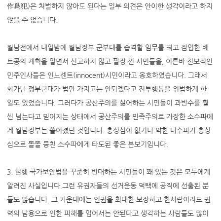
作爲犯)은 처벌하지 않아도 된다는 일부 의견은 안이한 생각이라고 하지
않을 수 없습니다.
월남전에서 내일밤에 월남정부 군부대를 습격할 임무를 띄고 잠입한 베
트콩의 계획을 알면서 신고하지 않고 팔장 낀 시민들을, 이른바 진보적인
민주인사들은 인노센트(innocent)시민이라고 옹호하였습니다. 그래서
화가난 정부군대가 법만 가지고는 안되겠다고 전투행동을 위법하게 한
일도 있었습니다. 그러다가 공산주의를 싫어하는 시민들이 과반수를 훨
씬 넘는다고 믿어지는 상태에서 공산주의를 민족주의로 가장한 소수파에
게 월남정부는 쓸어졌던 것입니다. 충성심이 없거나 약한 다수파가 충성
심으로 똘똘 뭉친 소수파에게 타도된 좋은 본보기입니다.
3. 현행 국가보안법을 꾸준히 반대하는 시민들이 꽤 있는 것은 모두에게
알려진 사실입니다.그런 유권자들의 선거운동 덕택에 공직에 선출된 분
들도 많습니다. 그 가운데에는 인권을 최대한 보장하고 한사람이라도 권
력의 남용으로 인한 피해를 입어서는 안된다고 생각하는 사람들도 많이