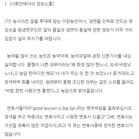
1. [사회안에서의 정보소통]
(가) 농사지은 쌀을 푸대에 담는 이천농민이나, 냉면을 진짜로 만드는 유
성숫골 원냉면주인은 쌀의 품질과 냉면의 품질에 관한 정보가 아무 거리
낌없이 널리 퍼지기를 바랍니다.
농약을 많이 쓰는 농민은 농약야채, 농약과일에 관한 신문기사를 내심
싫어합니다. 품행이 나쁜 과부더러는『왜 화장 많이 했느냐, 요새 바람났
느냐』고 농담 한마디만 해도『너 내가 무슨 짓 한 것 보았느냐 증거대라』고
정색하며 화를 내지만, 원래부터 품행 조신한 과부는 같은 소리를 들어도
『바람 한번 나봤으면 좋겠다』고 농담으로 받아들입니다.
변호사들더러『good lawyer is big liar』라는 영국속담을 들춰보십시오.
정색을 하고 짜증내는 변호사치고 시원한 변호사 드물고『그래, 변호사는
거짓말 유혹이 많은 직업이지』라고 씩 웃는 변호사중에 정직한 변호사가
많습니다.