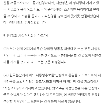
산을 서증조사하자고 증거신청하니까, 재판장은 왜 상대방이 가지고 있
는 서류로 입증하려고 하느냐 이 증거신청은 소송지연 목적이라고 받아
줄 수 없다고 소송을 끌다가 기피신청을 당하면서 쫓기듯 판결하였습니
다. 우리나라의 현재상황입니다.
5. [비평과 사실적시와는 다르다]
(가) 누가 언제 어디에서 무슨 창피한 행동을 하였다고 쓰는 것은 사실적
시입니다. 그러나 누구는 나쁜 생각으로 나쁜행동을 할 것 같으며 나쁜결
과를 가져올 것이다 라고 쓰는 것은 비평입니다.
(나) 한국논단에서 어느 대통령후보를『연방제로 통일을 기도하므로써 대
한민국을 소멸시키려는 음모자』라고 비평한 바 있는데 이를 기소장에서
『사실적시』라고 기재하고 있습니다. 멋모르는 시정인들은 나쁜 연방제와
좋은 연방제가 있다고 생각하는지 모르지만, 이 비평은『연방제를 조용히
추진할 사람』이라고 표현하는 것과 뜻이 다르지 않습니다.