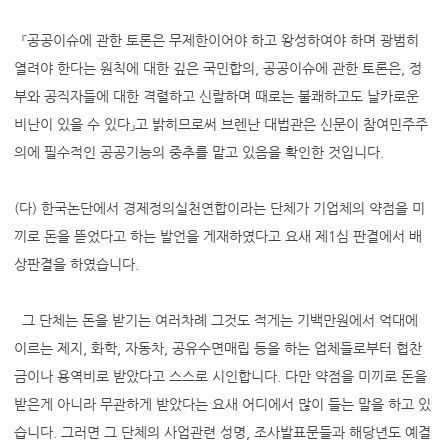
『공공이슈에 관한 토론은 무제한이어야 하고 왕성하여야 하며 광범히
열려야 한다는 원칙에 대한 깊은 국민합의, 공공이슈에 관한 토론은, 정
부와 공직자들에 대한 격렬하고 신랄하며 때로는 불쾌하고도 날카로운
비난이 있을 수 있다』고 밝히므로써 브렌난 대법관은 신문이 참여민주주
의에 필수적인 공공기능의 중추를 맡고 있음을 확인한 것입니다.
(다) 한국논단에서 경제정의실천연합이라는 단체가 기업체의 약점을 미
끼로 돈을 뜯었다고 하는 발언을 게재하였다고 요새 제1심 판결에서 배
상판결을 하였습니다.
그 단체는 돈을 받기는 여러차례 그것도 적게는 기백만원에서 억대에
이르는 제지, 화학, 자동차, 공유수면매립 등을 하는 업체들로부터 협찬
금이나 용역비로 받았다고 스스로 시인합니다. 다만 약점을 미끼로 돈을
받은게 아니라 무관하게 받았다는 요새 어디에서 많이 들는 말을 하고 있
습니다. 그러면 그 단체의 사업관련 성명, 조사발표문들과 해당년도 예결