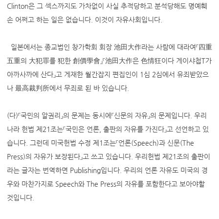
Clinton은 그 섹스까지도 가차없이 사실 추적당하고 분석당해도 명예훼
손 어쩌고 하는 일은 없습니다. 이것이 자유사회입니다.
일본에서는 종교법인 창가학회 회장 池田大作라는 사람에 대라여『四重
五重의 大犯罪를 犯한 創價學會』『池田大作은 色情狂이다 게이샤첩T가
아까사까에 산다』고 게재한 월간잡지 편집인이 1심 2심에서 유죄받았으
나 最高裁判所에서 무죄로 된 바 있습니다.
(다)『국민의 알권리』의 문제는 동시에『신문의 자유』의 문제입니다. 우리
나라 헌법 제21조는『국민은 언론, 출판의 자유를 가진다』고 선언하고 있
습니다. 그런데 미국헌법 수정 제1조는『언론(Speech)과 신문(The
Press)의 자유가 보장된다』고 쓰고 있습니다. 우리헌법 제21조의 출판이
라는 글자는 번역하면 Publishing입니다. 우리의 언론 자유도 미국의 경
우와 마찬가지로 Speech와 The Press의 자유를 포함한다고 보아야할
것입니다.