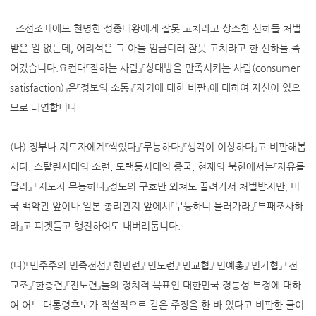
조선조때에도 현명한 성종대왕에게 잘못 고치라고 상소한 신하들 처벌
받은 일 없는데, 어리석은 그 아들 임금더러 잘못 고치라고 한 신하들 죽
어갔습니다.요컨대『잘하는 사람』『상대방을 만족시키는 사람(consumer
satisfaction)』은『정보의 소통』『자기에 대한 비판』에 대하여 자신이 있으
므로 태연합니다.
(나) 정부나 지도자에게『썩었다』『무능하다』『생각이 이상하다』고 비판해봅
시다. 스탈린시대의 소련, 모택동시대의 중국, 현재의 북한에서는『자유를
달라』 『지도자 무능하다』정도의 구호만 외쳐도 끌려가서 처벌받지만, 미
국 백악관 앞이나 일본 총리관저 앞에서『무능하니 물러가라』『부패조사하
라』고 피켓들고 행진하여도 내버려둡니다.
(다)『민주주의 민족전선』『한민련』『민노련』『민교협』『민예총』『민가협』 『전
교조』『한총련』『전노련』들의 정치적 목표인 대한민국 정통성 부정에 대하
여 어느 대통령후보가 직설적으로 같은 주장을 한 바 있다고 비판한 글이