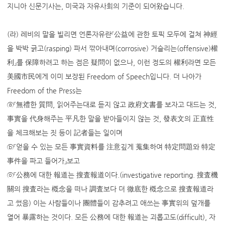
지니아 신문기사는, 미국과 자유사회의 기준이 되어왔습니다.
(라) 레비의 말을 빌리면 언론자유란『公益에 관한 토픽 모두에 걸쳐 神經
을 박박 긁고(rasping) 파서 깎아내며(corrosive) 거슬리는(offensive)權
利』를 保障하려고 하는 점은 疑問이 없으나, 이런 정도의 權利라면 모든
美國市民에게 이미 보장된 Freedom of Speech입니다. 더 나아가
Freedom of the Press는
ⓐ『無禮한 質問, 읽어주는대로 듣지 않고 政府文書를 보자고 대드는 것,
事實을 代身해주는 平凡한 말을 받아들이지 않는 것, 發表文의 正直性
을 체크해보는 짓 등이 記者들는 일이며
ⓑ『얻을 수 있는 모든 事實資料를 注意깊게 蒐集하여 特定問題와 特定
事件을 파고 들어가』보고
ⓒ『公務에 대한 報道는 搜査報道이다.(investigative reporting. 搜査機
關의 搜査라는 槪念을 떠나 調査보다 더 徹底한 槪念으로 搜査報道라
고 썼음) 이는 사람들이나 團體들이 감추려고 애쓰는 事實위의 덮개를
열어 暴露하는 것이다. 모든 公務에 대한 報道는 괴롭고도(difficult), 자