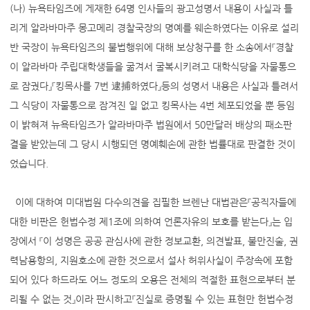
(나) 뉴욕타임즈에 게재한 64명 인사들의 광고성명서 내용이 사실과 틀
리게 알라바마주 몽고메리 경찰국장의 명예를 웨손하였다는 이유로 설리
반 국장이 뉴욕타임즈의 불법행위에 대해 보상청구를 한 소송에서『경찰
이 알라바마 주립대학생들을 굶겨서 굴복시키려고 대학식당을 자물통으
로 잠궜다』『킹목사를 7번 逮捕하였다』등의 성명서 내용은 사실과 틀려서
그 식당이 자물통으로 잠겨진 일 없고 킹목사는 4번 체포되었을 뿐 등임
이 밝혀져 뉴욕타임즈가 알라바마주 법원에서 50만달러 배상의 패소판
결을 받았는데 그 당시 시행되던 명예훼손에 관한 법률대로 판결한 것이
었습니다.
이에 대하여 미대법원 다수의견을 집필한 브렌난 대법관은『공직자들에
대한 비판은 헌법수정 제1조에 의하여 언론자유의 보호를 받는다』는 입
장에서 『이 성명은 공공 관심사에 관한 정보교환, 의견발표, 불만진술, 권
력남용항의, 지원호소에 관한 것으로서 설사 허위사실이 주장속에 포함
되어 있다 하드라도 어느 정도의 오용은 전체의 적절한 표현으로부터 분
리될 수 없는 것』이라 판시하고『진실로 증명될 수 있는 표현만 헌법수정