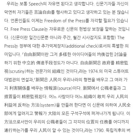
우리는 보통 Speech의 자유면 된다고 생각합니다. 신문기자들 자신이
막연히 자기들은 言論自由를 행사하고 있다고 생각하고 있는 분 많습니
다. 언론인들도 이제는 Freedom of the Press를 자각할 필요가 있습니
다. Free Press Clause는 자유로운 신문의 헌법상 보장을 말하는 것입니
다. (신문이란 일간신문뿐 아니라 주간, 월간 시사잡지도 포함함) The
Press는 정부에 대한 추가억제장치(additional check)로서의 특별한 의
미입니다. 『自由新聞이란 그저 多樣한 아이디어들의 均衡잡힌 討論을
하기 위한 中立的 傳達手段정도가 아니다. 自由新聞은 政府를 精密監
視(scrutiny)하는 전문가의 組織인 것이다』라는 1974.의 미국 스튜어트
대법관의 연설과,『新聞은 人民이 우리나라의 형편을 배우고 그 여러 가
지 利害關係를 배우는 情報源(source)이다. 新聞에서 公職者들과 그
措置들이 精密監視된다. 어느 사람이다 어느 組織이 敢히 우리 人民의
利益에 反하는 方法(system)을 만들려 한다면 이 신문에 의하여 人民全
部에게 알려지고 警報가 大陸의 모든 구석구석에 퍼져나가게 됩니다. 이
方法으로서만이 우리의 公職者들이 그 각각의 位置의 任務를 어디까지
遂行하는가를 우리 人民이 알 수 있는 것이다』라는 1790. 독립직후의 버