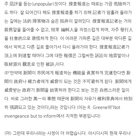
주 惡評을 듣는(unpopular)짓이다. 搜査報道는 때로는 가끔 危險하기
도 하다. 잘 되어간다 해도 搜査報道를 하기 위해 記者가 땀흘려 올라가
는 길에는 法的 障害物과 숨은 陷井이 깔려있다. 搜査報道記者는 거의
親舊말을 들어줄 수 없고, 恒常 編輯人을 걱정스럽게 하며, 자주 發行人
을 社會的으로 唐慌하게 한다. 이 어려운 가파른 길은 대부분 막다른 길
에서 막히고 다른 길로 돌아가서 다시 올라가야 한다. 搜査報道記者가
頂上에 到達할 때마다 그에 대한 報償은 그럴싸한 訴訟의 地雷밭이나
取材源의 飜意로 인한 被訴』이다.
ⓓ『만약에 新聞이 市民에게 報道하는 機能을 眞實하게 完遂한다면 新
聞이 政府나 權力者에게 威脅이 되는 것은 不可避하게 된다. 新聞에게
威脅받는 政府가 新聞을 妨害하려 한다고 보는 것은 自然스러운 일이
다. 바로 그러한 萬一의 事態 때문에 新聞의 자유가 權利章典에서 特別
히 强調되고 있는 것이다』라는 것입니다.(이는 R. Greene의『Not
invengeance but to inform에서 지적한 부분입니다)
(마) 그런데 우리나라는 사정이 더 어렵습니다. 아시다시피 현재 우리나