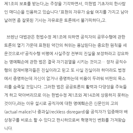
제1조의 보호를 받는다』는 주장을 기각하면서, 미헌법 기초자의 한사람
인 매디슨을 인용하고 있습니다.『표현의 자유가 숨쉴 여지를 가지고 남아
날려면 좀 잘못된 기사는 자유로운 토론에서 불가피하다』고.
브렌난 대법관은 헌법수정 제1조에 의하면 공직자의 공무수행에 관한
토론의 열기 가운데 표현된 약간의 허위는 용납된다는 중요한 원칙을 세
운것으로서『공직수행 비평에 사실주장 전부의 진실을 보장하라고 강요하
는 명예훼손에 관한 법은 결국 자기검열을 시키는 것이고… 장차 공직수
행의 잠재비평자들은 진실이라고 믿고 또 사실 진실이라 하더라도 법정
에서 증명하는데 자신이 없거나 증명하는데 비용이 두려워 비판의 목소
리를 숨죽일 것입니다. 그러한 법은 공공토론의 활력과 다양성을 주눅들
게 하고 막아버리므로 이는 헌법수정 제1조와 제14조에 상응하지 못하는
것이다』라는 이유 설시로 공직자에 대한 명예훼손은 신문인의 고의
(actual malice)나 중과실(reckless disregard)을 공직자가 입증해야 배
상청구를 비로소 할 수 있다고 판시하므로써 혁명적인 변화를 가져왔습
니다.