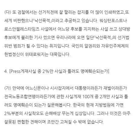
(다) 또 검찰에서는 선거직전에 잘 팔리는 잡지를 더 많이 인쇄하였고,또
세게 비판했으니『낙선목적』이라고 추궁하고 있습니다. 워싱턴포스트나
로스안젤레스타임즈 사설에서 어느당 후보를 지지하는 사설 쓰고 상대방
후보에게 불리한 기사 썼으면 우리나라에 오면 일단『낙선목적』의 선거법
위반 범죄가 될 수 있다는 취지입니다. 국민의 알권리와 자유민주체제의
헌법정신이 위태로워지는 대목입니다.
4. [Press게재사실 중 2%만 사실과 틀려도 명예훼손되는가]
(가) 만약에 어느신문이나 시사잡지에서 대통령이라든가 재벌이라든가
전국노동조합연맹이라든가에 관한 사실게재 100개 중 2개만 사실과 틀
려도 명예훼손이 되는가 질문해봅시다. 한국의 현재 지방법원에 가면
2%부분의 사실착오도 손해배상 무는게 십상입니다. 그러나 이것은 아주
잘못된 편협한 견해이며 조만간 고쳐질 수 밖에 없습니다.