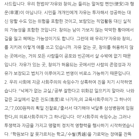
사드립니다. 우리 헌법의『자유와 창의』는 들리는 말처럼 편안(便安)과 행
운(幸運)이 아닙니다. 시민들 개개인에게 자유는 투자해서 성공하는 대
신 망할 수도 있는 위험을 포함한 것이고, 보람있는 직업활동 대신 실직
의 가능성을 포함한 것입니다. 창의는 남이 가보지 않는 막막한 황야에서
길을 잃고 헤메는 가능성이기도 합니다. 그런데 왜 우리가『자유와 창의』
를 지키려 이렇게 애를 쓰고 있습니까. 자유 없는 곳, 창의를 허용하지 않
는 곳에서는, 거의 모든 사람들이 공포와 빈곤에서 살 수밖에 없기 때문
입니다. 자유가 있는 곳, 창의가 허용되는 곳에서만 사람의 존엄성과 자
유가 보장되고 법치가 이루어지고 번영이 비로소 가능하기 때문입니다.
2. 우리 사회에 지금 사회주의의 속임수가 상륙하여 진을 치기 시작하였
습니다. 『낙제가 없는 교실』『공부 잘한다고 위화감 일으키지 말아라. 나와
같은 교실에서 같은 진도(進度)로 나가자』의 교육사회주의가 그 하나이
고,『7,000원짜리 획일 진찰료』『줄서서 대기해야 넉달후 삼성병원에 입원
한다』의 의료사회주의가 그 하나입니다. 이『사회주의 속임수』는 그러나
투쟁력과 자금을 가지고 맹렬히 정치적 영향력을 행사하기 시작하였습니
다. 『학원보다 잘 못가르치는 학교』『수월(秀越)을 가로막는 장애물 잔뜩