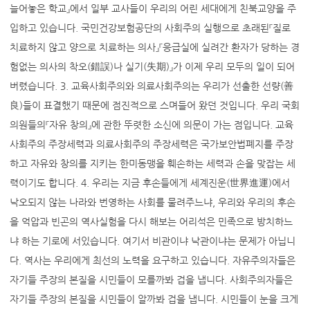
늘어놓은 학교』에서 일부 교사들이 우리의 어린 세대에게 친북교양을 주
입하고 있습니다. 국민건강보험공단의 사회주의 실행으로 초래된『질로
치료하지 않고 양으로 치료하는 의사』『응급실에 실려간 환자가 당하는 경
험없는 의사의 착오(錯誤)나 실기(失期)』가 이제 우리 모두의 일이 되어
버렸습니다. 3. 교육사회주의와 의료사회주의는 우리가 선출한 선량(善
良)들이 표결했기 때문에 점진적으로 스며들어 왔던 것입니다. 우리 국회
의원들의『자유 창의』에 관한 뚜렷한 소신에 의문이 가는 점입니다. 교육
사회주의 주장세력과 의료사회주의 주장세력은 국가보안법폐지를 주장
하고 자유와 창의를 지키는 한미동맹을 훼손하는 세력과 손을 맞잡는 세
력이기도 합니다. 4. 우리는 지금 후손들에게 세계진운(世界進運)에서
낙오되지 않는 나라와 번영하는 사회를 물려주느냐, 우리와 우리의 후손
을 억압과 빈곤의 역사실험을 다시 해보는 어리석은 민족으로 방치하느
냐 하는 기로에 서있습니다. 여기서 비관이냐 낙관이냐는 문제가 아닙니
다. 역사는 우리에게 최선의 노력을 요구하고 있습니다. 자유주의자들은
자기들 주장의 본질을 시민들이 모를까봐 겁을 냅니다. 사회주의자들은
자기들 주장의 본질을 시민들이 알까봐 겁을 냅니다. 시민들이 눈을 크게