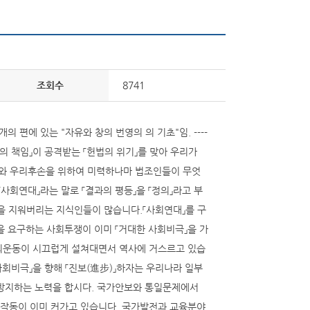
조회수
8741
개의 편에 있는 "자유와 창의 번영의 의 기초"임. ----
자유인의 책임」이 공격받는 「헌법의 위기」를 맞아 우리가
우리와 우리후손을 위하여 미력하나마 법조인들이 무엇
사회연대」라는 말로 「결과의 평등」을 「정의」라고 부
」을 지워버리는 지식인들이 많습니다.「사회연대」를 구
을 요구하는 사회투쟁이 이미 「거대한 사회비극」을 가
사회운동이 시끄럽게 설쳐대면서 역사에 거스르고 있습
회비극」을 향해 「진보(進步)」하자는 우리나라 일부
 방지하는 노력을 합시다. 국가안보와 통일문제에서
오작동이 이미 커가고 있습니다. 국가발전과 교육분야