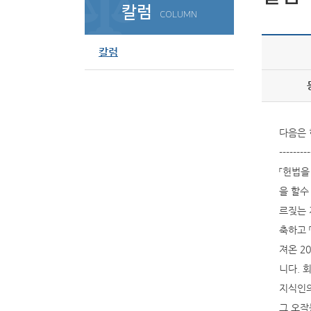
칼럼
COLUMN
칼럼
다음은 
----
「헌법을
을 할수
르짖는 
축하고 
져온 2
니다. 
지식인의
그 오작