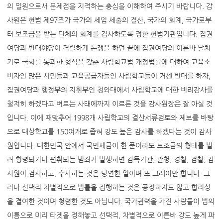
의 일원으로서 문제점을 지적하는 충심을 이해하여 주시기 바랍니다. 감
사원은 헌법 제97조가 국가의 세입 세출의 결산, 국가의 회계, 국가로부
터 보조금을 받는 단체의 회계를 검사하도록 정한 헌법기관입니다. 집권
여당과 반대야당이 격렬하게 논쟁을 하던 끝에 집권여당의 이른바 날치
기로 국회를 통과한 형식을 갖춘 사립학교법 개정법률에 대하여 교육소
비자인 많은 시민들과 교육공급자들인 사립학교들이 거센 반대를 하자,
집권여당과 행정부의 지휘부인 청와대에서 사립학교에 대한 비리감사를
철저히 하겠다고 벼르는 사태에까지 이르른 것을 감사원장은 잘 아실 것
입니다. 이에 때맞추어 1998개 사립학교의 결산서류검토와 제보를 바탕
으로 대상학교를 150여개로 좁혀 강도 높은 감사를 하겠다는 것이 감사
원입니다. 대한민국 안에서 국민세금이 한 푼이라도 보조금의 형태를 빌
려 횡령되거나 편취되는 범죄가 발생하면 감독기관, 관청, 경찰, 검찰, 감
사원이 검사하고, 수사하는 것은 당연한 일이며 또 그래야만 합니다. 그
러나 선택적 차별적으로 법률을 집행하는 것은 공정하지도 않고 합리성
을 결여한 것이며 청렴한 것도 아닙니다. 국가권력을 가진 사람들이 법의
이름으로 미리 타겟을 정해놓고 선택적, 차별적으로 이른바 강도 높게 파