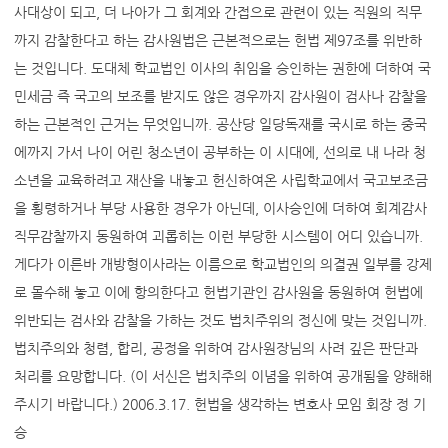
사대상이 되고, 더 나아가 그 회계와 간접으로 관련이 있는 직원의 직무
까지 감찰한다고 하는 감사원법은 근본적으로는 헌법 제97조를 위반하
는 것입니다. 도대체 학교법인 이사의 취임을 승인하는 권한에 더하여 국
민세금 즉 국고의 보조를 받지도 않은 경우까지 감사원이 검사나 감찰을
하는 근본적인 근거는 무엇입니까. 공산당 일당독재를 국시로 하는 중국
에까지 가서 나이 어린 청소년이 공부하는 이 시대에, 선의로 내 나라 청
소년을 교육하려고 재산을 내놓고 헌신하여온 사립학교에서 국고보조금
을 횡령하거나 부당 사용한 경우가 아닌데, 이사승인에 더하여 회계감사
직무감찰까지 동원하여 괴롭히는 이런 부당한 시스템이 어디 있습니까.
게다가 이른바 개방형이사라는 이름으로 학교법인의 의결권 일부를 강제
로 몰수해 놓고 이에 항의한다고 헌법기관인 감사원을 동원하여 헌법에
위반되는 검사와 감찰을 가하는 것도 법치주위의 정신에 맞는 것입니까.
법치주의와 청렴, 합리, 공정을 위하여 감사원장님의 사려 깊은 판단과
처리를 요망합니다. (이 서신은 법치주의 이념을 위하여 공개됨을 양해해
주시기 바랍니다.) 2006.3.17. 헌법을 생각하는 변호사 모임 회장 정 기
승