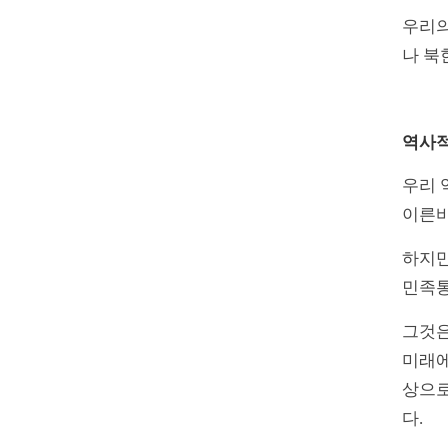
우리의
나 북
역사적
우리 
이른바
하지만
민족통
그것은
미래에
상으로
다.