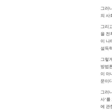
그러나
의 사
그리고
을 전
이 나
설득력
그렇게
방법론
이 아
문이
그러나
사’를
에 관