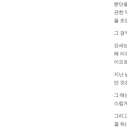
분단을
관한 
을 조
그 경
요새는
해 이
이므로
지난 
던 것
그 때
스럽게
그리고
겔 유