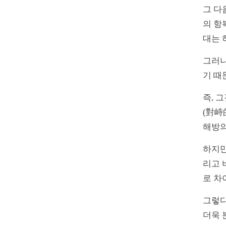
그 다
의 항
대는 
그러나
기 때
즉, 
(對峙
해방의
하지만
리고 
로 차
그렇다
더욱 