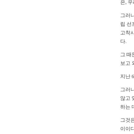
은, 
그러나
립 선
고착시
다.
그 때
보고 
지난 
그러나
않고 
하는 
그것은
이이다