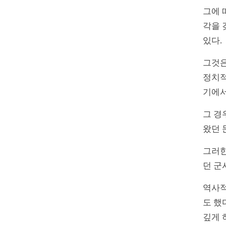
그에 
각을 
있다.
그것은
정치적
기에서
그 경
왔던 
그러한
던 군
역사적
도 했
깊게 