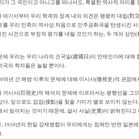
우리가 그 국민이고 아니고를 떠나서도, 특별한 역사적 의미를 
 여기서부터 우리 학계와 정계 내의 의견은 팽팽히 대립(對立
포를 우리 민족이 역사상 처음으로 민주공화국을 탄생시킨 사
킨 사건으로 부정적 평가를 내릴 것인가 하는, 두 개의 상반(
문에 우리는 우리 나라의 건국일(建國日)이 언제인가에 대해 
외국의 학자들은 놀랄 뿐이다.
60여년 간 해방 이후의 문제에 대해 미시사(微視史)적 관점
 거시사(巨視史)적 해석의 문제에 이르러서는 평행선을 그으
있다. 앞으로도 접점(接點)을 찾을 기미가 별로 보이지 않는다
데서 빚어지는 것이기 때문에, 설사 사실(史實)이 밝혀진다고 
, 1910년의 한일 강제병합이 우리에게는 침략인 반면 일본
.