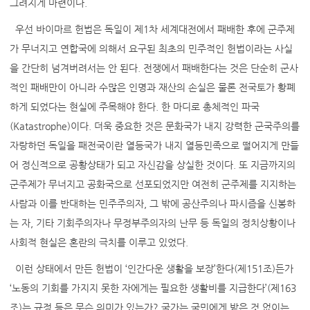
그려지게 마련이다.
우선 바이마르 헌법은 독일이 제1차 세계대전에서 패배한 후에 군주제
가 무너지고 연합국에 의해서 요구된 최초의 민주적인 헌법이라는 사실
을 간단히 넘겨버려서는 안 된다. 전쟁에서 패배한다는 것은 단순히 군사
적인 패배만이 아니라 수많은 인명과 재산의 손실은 물론 전국토가 황폐
하게 되었다는 현실에 주목해야 한다. 한 마디로 총체적인 파국
(Katastrophe)이다. 더욱 중요한 것은 문화국가 내지 강력한 군국주의를
자랑하던 독일을 패전국이란 열등국가 내지 열등민족으로 떨어지게 만들
어 정신적으로 공황상태가 되고 자신감을 상실한 것이다. 또 지금까지의
군주제가 무너지고 공화국으로 선포되었지만 여전히 군주제를 지지하는
사람과 이를 반대하는 민주주의자, 그 밖에 공산주의나 파시즘을 신봉하
는 자, 기타 기회주의자나 무정부주의자의 난무 등 독일의 정치상황이나
사회적 현실은 혼란의 극치를 이루고 있었다.
이런 상태에서 만든 헌법이 ‘인간다운 생활을 보장’한다(제151조)든가
‘노동의 기회를 가지지 못한 자에게는 필요한 생활비를 지급한다’(제163
조)는 규정 등은 무슨 의미가 있는가? 국가는 국민에게 받은 것 없이는