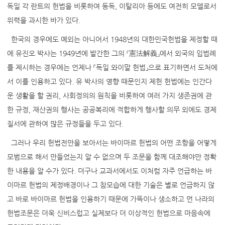
독일 각 란트의 헌법을 비롯하여 동독, 이탈리아 등에도 여전히 모델로서
위력을 과시한 바가 있다.
한국의 경우에도 예외는 아니어서 1948년의 대한민국헌법을 제정할 때
에 유진오 박사는 1949년에 발간한 그의 『憲法解義』에서 외국의 입법례
를 제시하는 경우에는 언제나 「독일 와이말 헌법」으로 표기하면서 도처에
서 이를 인용하고 있다. 유 박사의 영향 때문인지 제헌 헌법에는 인간다
운 생활을 할 권리, 사회정의의 원칙을 비롯하여 여러 가지 생존권에 관
한 규정, 재산권의 행사는 공공복리에 적합하게 행사할 의무 외에도 경제
질서에 관하여 많은 규정들을 두고 있다.
그러나 우리 헌법전만을 보아서는 바이마르 헌법의 어떤 조항을 어떻게
모범으로 해서 만들었는지 알 수 없으며 두 조문을 함께 대조해야만 정확
한 내용을 알 수가 있다. 더구나 교과서에서도 이처럼 자주 언급하는 바
이마르 헌법의 제정배경이나 그 참모습에 대한 기술은 별로 언급하지 않
고 바로 바이마르 헌법을 인용하기 때문에 가뜩이나 생소하고 먼 나라의
헌법조문은 더욱 신비스럽고 실제보다 더 이상적인 헌법으로 마음속에