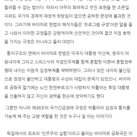
돌려줄 수 없는 법이다. 따라서 아무리 화려하고 멋진 표현을 한 조문일
지라도 국가의 경제적·재정적 뒷받침이 없으면 공허한 문장에 불과한 것
이다. 그러기에 바이마르 헌법의 해석자들은 ‘프로그램 규정’이란 말을 들
고 나와서 이러한 규정들은 강령적이며 선언적인 것이며 결코 직접 효력
을 가지는 규정은 아니라고 둘러 대었다.
통치구조의 면에서 바이마르 헌법은 미국식 대통령 직선제, 영국식 의
원내각제 그리고 스위스식의 직접민주제를 함께 혼합한 이른바 혼합정부
형태 내지는 이원적 집정부제를 채택하였다. 그러나 잦은 내각의 불신임
으로 정정이 불안하고 대통령과 수상의 대립이 문제가 되었으나, 바이마
르 공화국 말기에는 노인 힌덴부르크가 사망하자 히틀러는 후임 대통령
을 선출하지 않고 자신이 권력을 한손에 장악하기도 했다.
그뿐만 아니라 제48조의 국가긴급권에 규정은 히틀러의 집권과 통치를
가능케 해 주는 교량 역할을 한 것은 누구나 잘 아는 이야기다.
독일에서의 최초의 ‘민주주의 실험’이라고 불리는 바이마르 공화국은 이