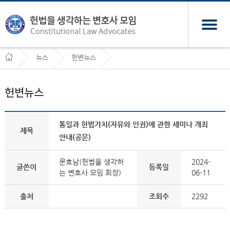
뉴스
헌변뉴스
헌변뉴스
통일과 헌법가치(자유와 인권)에 관한 세미나 개최
제목
안내(공문)
문효남(헌법을 생각하
2024-
글쓴이
등록일
는 변호사 모임 회장)
06-11
출처
조회수
2292