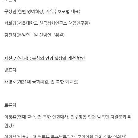
구상진(헌변 명예회장, 자유수호포럼 대표)
서희경(서울대학교 한국정치연구소 책임연구원)
김진하(통일연구원 선임연구위원)
세션 2 (인권) : 북한의 인권 실상과 개선 방안
발표자
태영호(제21대 국회의원, 전 북한 외교관)
토론자
이정훈(연대 교수, 전 북한 인권대사, 민주평통 인권·탈북민 지원분과 위
원장)
최기식(변호사, 전 법무부 특수법무과장, 국민의힘 과천·의왕 위원장)