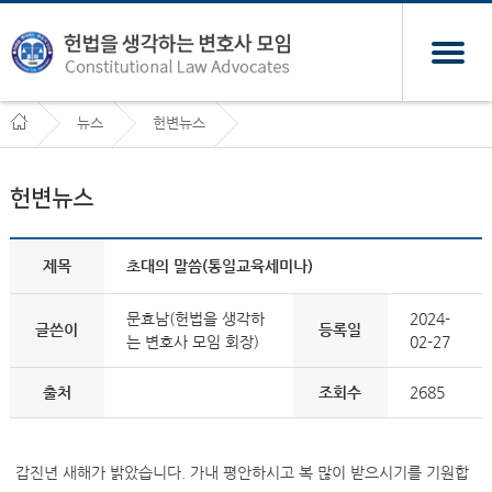
뉴스
헌변뉴스
헌변뉴스
제목
초대의 말씀(통일교육세미나)
문효남(헌법을 생각하
2024-
글쓴이
등록일
는 변호사 모임 회장)
02-27
출처
조회수
2685
갑진년 새해가 밝았습니다. 가내 평안하시고 복 많이 받으시기를 기원합