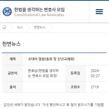
뉴스
헌변뉴스
헌변뉴스
제목
초대의 말씀(총회 및 신년교례회)
문효남(헌법을 생각하
2024-
글쓴이
등록일
는 변호사 모임 회장)
02-27
출처
조회수
2719
갑진년 새해가 밝았습니다. 가내 평안하시고 복 많이 받으시기를 기원합