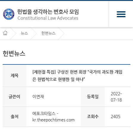
뉴스
헌변뉴스
헌변뉴스
[제헌절 특집] 구상진 헌변 회장 “국가의 과도한 개입
제목
은 헌법적으로 현명한 일 아냐”
2022-
글쓴이
이연재
등록일
07-18
에포크타임스 -
출처
조회수
2405
kr.theepochtimes.com