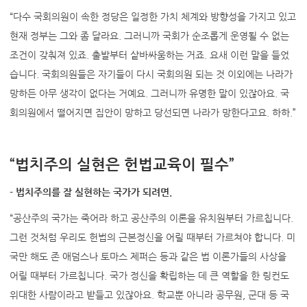
“다수 국회의원이 속한 정당은 일정한 가치 체계와 방향성을 가지고 있고
현재 정부는 그와 좀 달라요. 그러니까 국회가 순조롭게 운영될 수 없는
조건이 갖춰져 있죠. 출발부터 샅바싸움하는 거죠. 요새 이런 말을 들었
습니다. 국회의원들은 자기들이 다시 국회의원 되는 것 이외에는 나라가
망하든 아무 생각이 없다는 거예요. 그러니까 유명한 말이 있잖아요. 국
회의원에서 떨어지면 집안이 망하고 당선되면 나라가 망한다고요. 하하.”
“법치주의 실현은 헌법교육이 필수”
- 법치주의를 잘 실현하는 국가가 되려면.
“공산주의 국가는 죽어라 하고 공산주의 이론을 유치원부터 가르칩니다.
그런 것처럼 우리도 헌법의 근본정신을 어릴 때부터 가르쳐야 합니다. 미
국만 해도 존 애덤스나 토마스 제퍼슨 등과 같은 법 이론가들의 사상을
어릴 때부터 가르칩니다. 국가 정신을 확립하는 데 큰 역할을 한 링컨도
위대한 사람이라고 받들고 있잖아요. 학교뿐 아니라 공무원, 군대 등 국