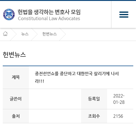
뉴스
헌변뉴스
헌변뉴스
종전선언쇼를 중단하고 대한민국 살리기에 나서
제목
라!!!
2022-
글쓴이
등록일
01-28
출처
조회수
2156