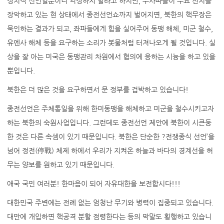
정치적 선언일뿐이니 걱정하지 말라고 하지만, 주사파들이 주요 진지를
장악하고 있는 현 상태에서 종전선언쇼까지 벌어지면, 북한의 핵무장은
묵인하는 결과가 되고, 좌파들에게 힘을 실어주어 동맹 해체, 미군 철수,
유엔사 해체 등을 요구하는 소리가 봇물처럼 터져나오게 될 것입니다. 실
상을 잘 아는 미국은 동맹관리 차원에서 협의에 응하는 시늉을 하고 있을
뿐입니다.
북한은 더 많은 것을 요구하면서 문 정부를 겁박하고 있습니다!
종전선언은 주체통일을 위해 한미동맹을 해체하고 미군을 철수시키고자
하는 북한의 숙원사업입니다. 그런데도 종전선언 제안에 북한이 시큰둥
한 것은 다른 속셈이 있기 때문입니다. 북한은 단순한 ?전쟁종식 선언’을
넘어 정전(停戰) 체제 하에서 우리가 지켜온 하늘과 바다의 경계선을 허
무는 양보를 원하고 있기 때문입니다.
애국 국민 여러분! 한마음이 되어 자유대한을 보전합시다!!!
대한민국 주변에는 전례 없는 엄청난 무기와 병력이 집중되고 있습니다.
대만에 개입하면 핵공격 분할 점령한다는 등의 막말도 횡행하고 있습니