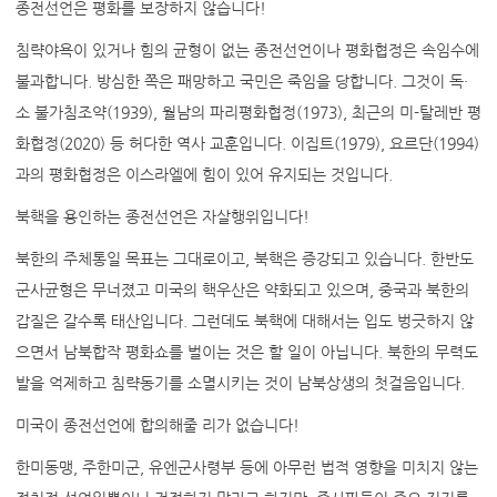
종전선언은 평화를 보장하지 않습니다!
침략야욕이 있거나 힘의 균형이 없는 종전선언이나 평화협정은 속임수에
불과합니다. 방심한 쪽은 패망하고 국민은 죽임을 당합니다. 그것이 독·
소 불가침조약(1939), 월남의 파리평화협정(1973), 최근의 미-탈레반 평
화협정(2020) 등 허다한 역사 교훈입니다. 이집트(1979), 요르단(1994)
과의 평화협정은 이스라엘에 힘이 있어 유지되는 것입니다.
북핵을 용인하는 종전선언은 자살행위입니다!
북한의 주체통일 목표는 그대로이고, 북핵은 증강되고 있습니다. 한반도
군사균형은 무너졌고 미국의 핵우산은 약화되고 있으며, 중국과 북한의
갑질은 갈수록 태산입니다. 그런데도 북핵에 대해서는 입도 벙긋하지 않
으면서 남북합작 평화쇼를 벌이는 것은 할 일이 아닙니다. 북한의 무력도
발을 억제하고 침략동기를 소멸시키는 것이 남북상생의 첫걸음입니다.
미국이 종전선언에 합의해줄 리가 없습니다!
한미동맹, 주한미군, 유엔군사령부 등에 아무런 법적 영향을 미치지 않는